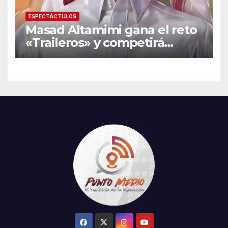
ESPECTÁCTULOS
Masad Altamimi gana el reto
«Traileros» y competirá
contra Moisés Peñaloza por
el robo de la salvación en La
Casa de los Famosos