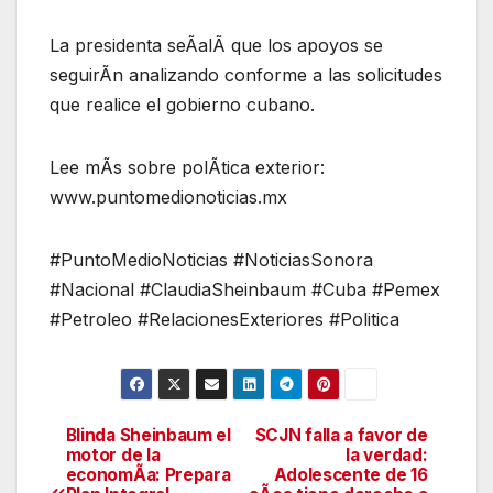
La presidenta seÃalÃ que los apoyos se
seguirÃn analizando conforme a las solicitudes
que realice el gobierno cubano.
Lee mÃs sobre polÃtica exterior:
www.puntomedionoticias.mx
#PuntoMedioNoticias #NoticiasSonora
#Nacional #ClaudiaSheinbaum #Cuba #Pemex
#Petroleo #RelacionesExteriores #Politica
Blinda Sheinbaum el
SCJN falla a favor de
Navegación
motor de la
la verdad:
economÃa: Prepara
Adolescente de 16
de