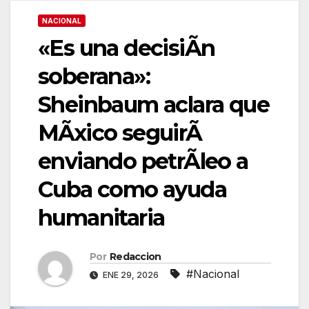
NACIONAL
«Es una decisiÃn
soberana»:
Sheinbaum aclara que
MÃxico seguirÃ
enviando petrÃleo a
Cuba como ayuda
humanitaria
Por
Redaccion
#Nacional
ENE 29, 2026