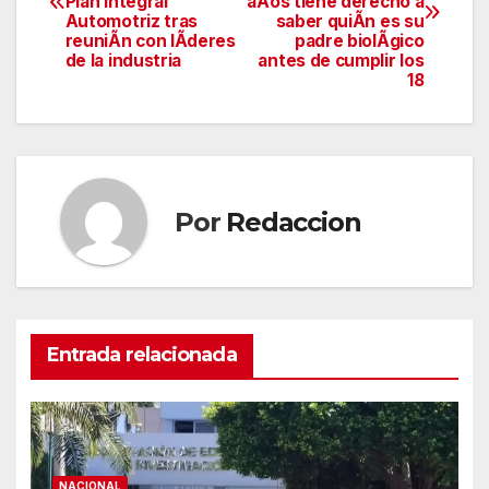
Plan Integral
aÃos tiene derecho a
Automotriz tras
saber quiÃn es su
entradas
reuniÃn con lÃderes
padre biolÃgico
de la industria
antes de cumplir los
18
Por
Redaccion
Entrada relacionada
NACIONAL