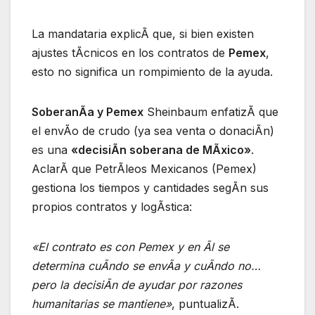
La mandataria explicÃ que, si bien existen
ajustes tÃcnicos en los contratos de
Pemex
,
esto no significa un rompimiento de la ayuda.
SoberanÃa y Pemex
Sheinbaum enfatizÃ que
el envÃo de crudo (ya sea venta o donaciÃn)
es una
«decisiÃn soberana de MÃxico»
.
AclarÃ que PetrÃleos Mexicanos (Pemex)
gestiona los tiempos y cantidades segÃn sus
propios contratos y logÃstica:
«El contrato es con Pemex y en Ãl se
determina cuÃndo se envÃa y cuÃndo no…
pero la decisiÃn de ayudar por razones
humanitarias se mantiene»
, puntualizÃ.