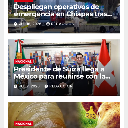
Despliegan operativos de
emergencia en Chiapas tras
sismos de magnitud 7.4 y 5.8
JUL 18, 2026
REDACCION
NACIONAL
Presidente de Suiza llega a
México para reunirse con la
presidenta Claudia
JUL 7, 2026
REDACCION
Sheinbaum
NACIONAL