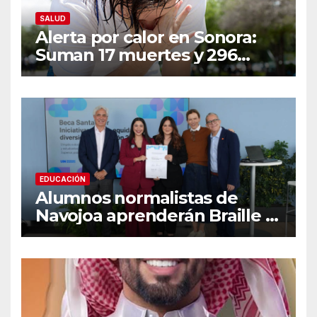
SALUD
Alerta por calor en Sonora:
Suman 17 muertes y 296
casos; estas son las
recomendaciones clave y
señales de alarma
EDUCACIÓN
Alumnos normalistas de
Navojoa aprenderán Braille y
Lengua de Señas tras ganar
beca nacional Santander