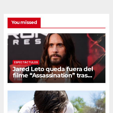
You missed
ESPECTÁCTULOS
Jared Leto queda fuera del
filme “Assassination” tras
resurgir denuncias de
conducta sexual inapropiada