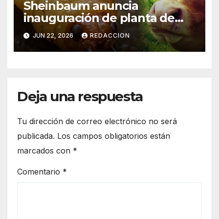
Sheinbaum anuncia
inauguración de planta de
mosca para combatir gusano
JUN 22, 2026
REDACCION
barrenador el viernes;
ganaderos “le dieron la
vuelta” al cierre de frontera
Deja una respuesta
Tu dirección de correo electrónico no será
publicada.
Los campos obligatorios están
marcados con
*
Comentario
*