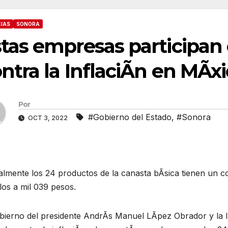
IAS
SONORA
tas empresas participan
ntra la InflaciÃn en MÃx
Por
#Gobierno del Estado
,
#Sonora
OCT 3, 2022
lmente los 24 productos de la canasta bÃsica tienen un c
los a mil 039 pesos.
bierno del presidente AndrÃs Manuel LÃpez Obrador y la In