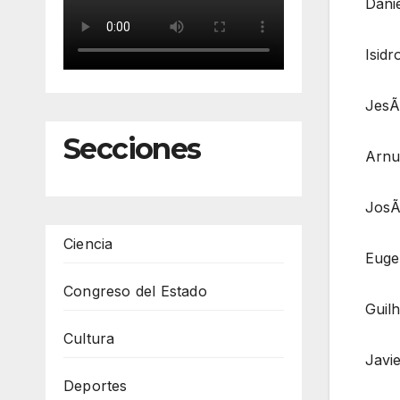
Danie
Isidr
JesÃ
Secciones
Arnul
JosÃ
Ciencia
Euge
Congreso del Estado
Guilh
Cultura
Javie
Deportes