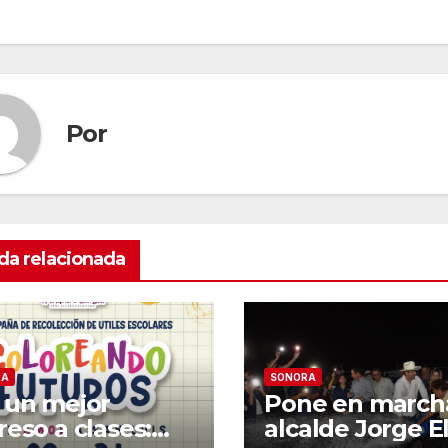
tradas
Por
da relacionada
RA
SONORA
 un mejor
Pone en march
reso a clases:
alcalde Jorge El