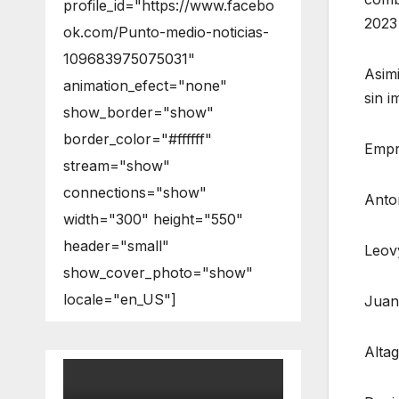
profile_id="https://www.facebo
2023 
ok.com/Punto-medio-noticias-
109683975075031"
Asim
animation_efect="none"
sin i
show_border="show"
border_color="#ffffff"
Empre
stream="show"
connections="show"
Anto
width="300" height="550"
header="small"
Leov
show_cover_photo="show"
locale="en_US"]
Juan
Altag