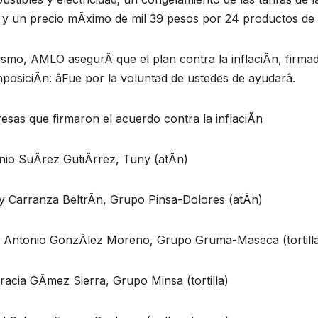
y un precio mÃximo de mil 39 pesos por 24 productos de l
ismo, AMLO asegurÃ que el plan contra la inflaciÃn, firm
mposiciÃn: âFue por la voluntad de ustedes de ayudarâ.
sas que firmaron el acuerdo contra la inflaciÃn
nio SuÃrez GutiÃrrez, Tuny (atÃn)
y Carranza BeltrÃn, Grupo Pinsa-Dolores (atÃn)
 Antonio GonzÃlez Moreno, Grupo Gruma-Maseca (tortill
racia GÃmez Sierra, Grupo Minsa (tortilla)