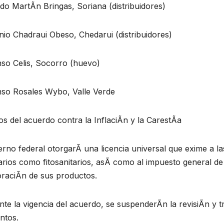
do MartÃn Bringas, Soriana (distribuidores)
io Chadraui Obeso, Chedarui (distribuidores)
nso Celis, Socorro (huevo)
nso Rosales Wybo, Valle Verde
s del acuerdo contra la InflaciÃn y la CarestÃa
rno federal otorgarÃ una licencia universal que exime a l
arios como fitosanitarios, asÃ como al impuesto general d
oraciÃn de sus productos.
te la vigencia del acuerdo, se suspenderÃn la revisiÃn y 
ntos.