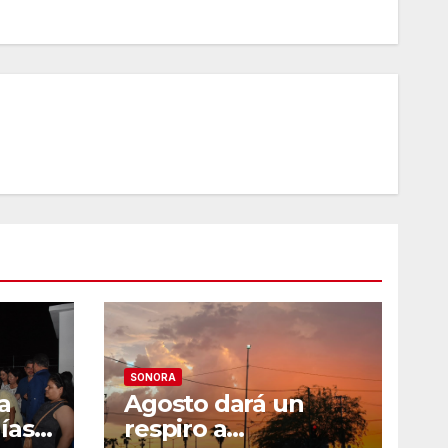
SONORA
a
Agosto dará un
ías
respiro a