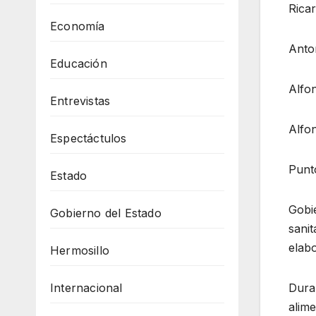
Ricar
Economía
Anton
Educación
Alfo
Entrevistas
Alfo
Espectáctulos
Punto
Estado
Gobie
Gobierno del Estado
sanit
elab
Hermosillo
Internacional
Duran
alime