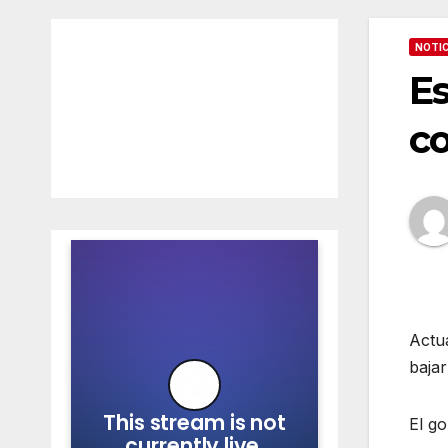
NOTIC
Es
co
Actua
bajar
El go