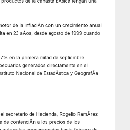
4 productos de la canasta bÃsica tengan una
 motor de la inflaciÃn con un crecimiento anual
alta en 23 aÃos, desde agosto de 1999 cuando
7% en la primera mitad de septiembre
opecuarios generados directamente en el
stituto Nacional de EstadÃstica y GeografÃa
el secretario de Hacienda, Rogelio RamÃrez
ca de contenciÃn a los precios de los
 la autopistas concesionadas hasta febrero de