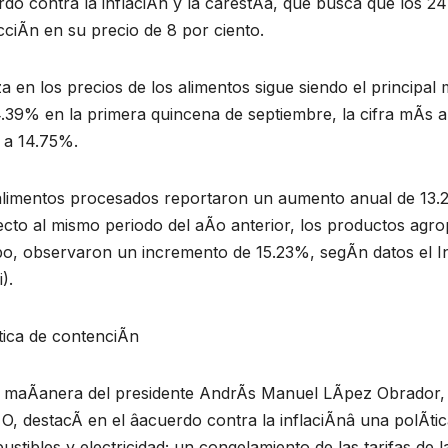
do contra la inflaciÃn y la carestÃa, que busca que los 2
ciÃn en su precio de 8 por ciento.
za en los precios de los alimentos sigue siendo el principal
4.39% en la primera quincena de septiembre, la cifra mÃs 
 a 14.75%.
alimentos procesados reportaron un aumento anual de 13.2
cto al mismo periodo del aÃo anterior, los productos agr
o, observaron un incremento de 15.23%, segÃn datos el In
).
tica de contenciÃn
a maÃanera del presidente AndrÃs Manuel LÃpez Obrador, 
 O, destacÃ en el âacuerdo contra la inflaciÃnâ una polÃti
stibles y electricidad; un congelamiento de las tarifas de