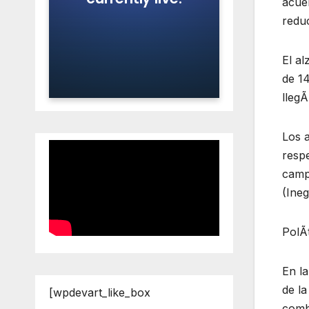
acuer
reduc
El al
de 1
llegÃ
Los 
respe
camp
(Inegi
PolÃ
En l
de la
[wpdevart_like_box
combu