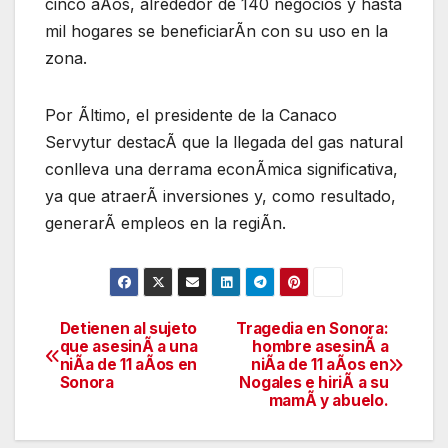
cinco aÃos, alrededor de 140 negocios y hasta
mil hogares se beneficiarÃn con su uso en la
zona.
Por Ãltimo, el presidente de la Canaco
Servytur destacÃ que la llegada del gas natural
conlleva una derrama econÃmica significativa,
ya que atraerÃ inversiones y, como resultado,
generarÃ empleos en la regiÃn.
Detienen al sujeto
Tragedia en Sonora:
Navegación
que asesinÃ a una
hombre asesinÃ a
niÃa de 11 aÃos en
niÃa de 11 aÃos en
de
Sonora
Nogales e hiriÃ a su
mamÃ y abuelo.
entradas