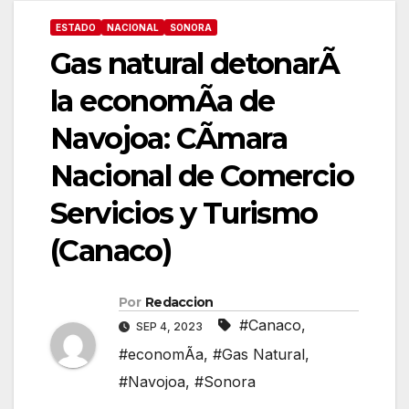
ESTADO
NACIONAL
SONORA
Gas natural detonarÃ
la economÃa de
Navojoa: CÃmara
Nacional de Comercio
Servicios y Turismo
(Canaco)
Por
Redaccion
#Canaco
,
SEP 4, 2023
#economÃa
,
#Gas Natural
,
#Navojoa
,
#Sonora