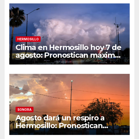
HERMOSILLO
Clima en Hermosillo hoy 7 de
agosto: Pronostican máxima
de 42°C, sensación térmica
de 44°C y 70% de
probabilidad de lluvia
SONORA
Agosto dará un respiro a
Hermosillo: Pronostican
semana lluviosa y