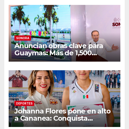
temperaturas de hasta 34°C
SONORA
Anuncian obras clave para
Guaymas: Más de 1,500
viviendas, modernización del
malecón y nuevo hospital del
IMSS
DEPORTES
Johanna Flores pone en alto
a Cananea: Conquista
medalla de plata con la