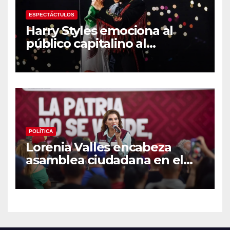
ESPECTÁCTULOS
Harry Styles emociona al
público capitalino al
interpretar “Cielito Lindo” en
su tercer concierto en la
CDMX
POLÍTICA
Lorenia Valles encabeza
asamblea ciudadana en el
Parque Laura Alicia Frías de
Hermosillo