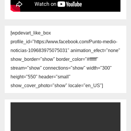
[wpdevart_like_box
profile_id="https://www.facebook.com/Punto-medio-
noticias-109683975075031" animation_efect="none"
show_border="show" border_color="#ffffff"
stream="show" connections="show" width="300"
height="550" header="small"
show_cover_photo="show" locale="en_US"]