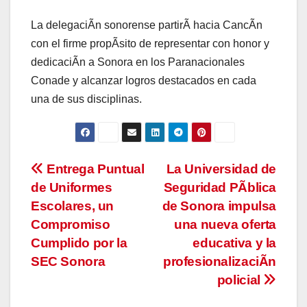
La delegaciÃn sonorense partirÃ hacia CancÃn
con el firme propÃsito de representar con honor y
dedicaciÃn a Sonora en los Paranacionales
Conade y alcanzar logros destacados en cada
una de sus disciplinas.
Navegación
Entrega Puntual
La Universidad de
de Uniformes
Seguridad PÃblica
de
Escolares, un
de Sonora impulsa
entradas
Compromiso
una nueva oferta
Cumplido por la
educativa y la
SEC Sonora
profesionalizaciÃn
policial