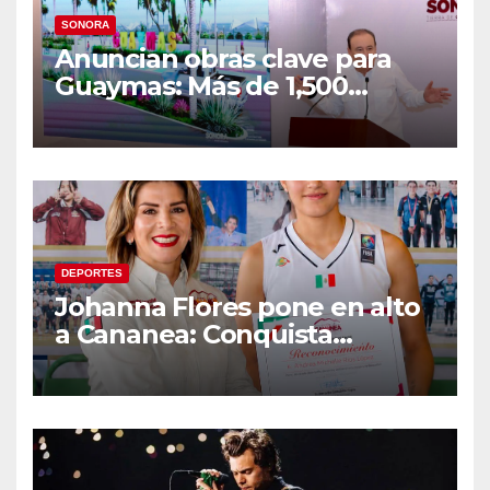
SONORA
Anuncian obras clave para
Guaymas: Más de 1,500
viviendas, modernización del
malecón y nuevo hospital del
IMSS
DEPORTES
Johanna Flores pone en alto
a Cananea: Conquista
medalla de plata con la
Selección Mexicana Sub-20
en los Juegos
Centroamericanos