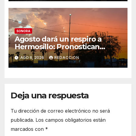
segundo de agua potable
SONORA
Agosto dará un respiro a
Hermosillo: Pronostican
semana lluviosa y
AGO 6, 2026
REDACCION
temperaturas de hasta 34°C
Deja una respuesta
Tu dirección de correo electrónico no será
publicada.
Los campos obligatorios están
marcados con
*