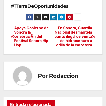
#TierraDeOportunidades
Apoya Gobierno de
En Sonora, Guardia
Navegación
Sonora la
Nacional desmantela
celebraciÃn del
punto ilegal de venta
de
Festival Sonora Hip
de hidrocarburo a
Hop
orilla de la carretera
entradas
Por
Redaccion
Entrada relacionada