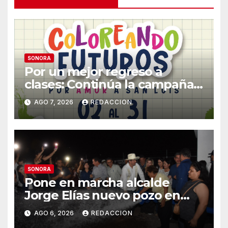
SONORA
Por un mejor regreso a
clases: Continúa la campaña
de recolección de útiles
AGO 7, 2026
REDACCION
«Coloreando Futuros»
SONORA
Pone en marcha alcalde
Jorge Elías nuevo pozo en
Tierra Blanca, Tesia:
AGO 6, 2026
REDACCION
Suministrará 20 litros por