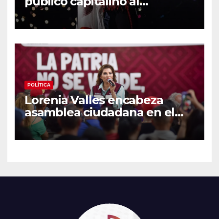
público capitalino al
interpretar “Cielito Lindo” en
su tercer concierto en la
CDMX
POLÍTICA
Lorenia Valles encabeza
asamblea ciudadana en el
Parque Laura Alicia Frías de
Hermosillo