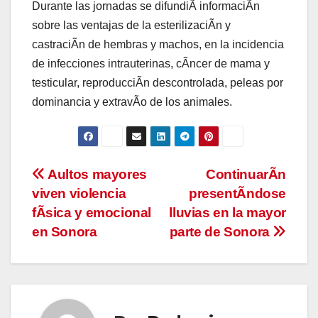
Durante las jornadas se difundiÃ informaciÃn
sobre las ventajas de la esterilizaciÃn y
castraciÃn de hembras y machos, en la incidencia
de infecciones intrauterinas, cÃncer de mama y
testicular, reproducciÃn descontrolada, peleas por
dominancia y extravÃo de los animales.
Navegación
Aultos mayores
ContinuarÃn
viven violencia
presentÃndose
de
fÃsica y emocional
lluvias en la mayor
entradas
en Sonora
parte de Sonora