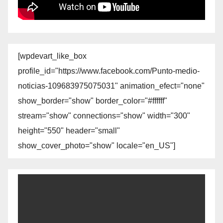
[wpdevart_like_box
profile_id="https://www.facebook.com/Punto-medio-
noticias-109683975075031" animation_efect="none"
show_border="show" border_color="#ffffff"
stream="show" connections="show" width="300"
height="550" header="small"
show_cover_photo="show" locale="en_US"]