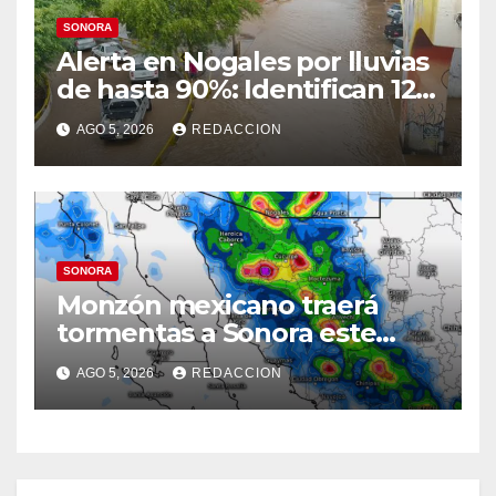
SONORA
Alerta en Nogales por lluvias
de hasta 90%: Identifican 12
vialidades con alto riesgo de
AGO 5, 2026
REDACCION
arroyos e inundaciones
SONORA
Monzón mexicano traerá
tormentas a Sonora este
miércoles: Prevén lluvias en
AGO 5, 2026
REDACCION
el Norte, la Sierra y
Hermosillo