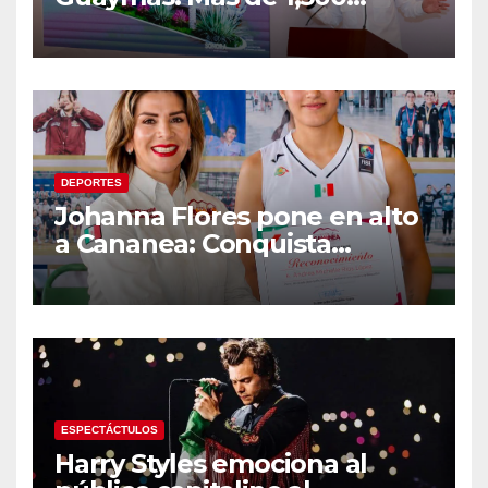
viviendas, modernización del
malecón y nuevo hospital del
IMSS
DEPORTES
Johanna Flores pone en alto
a Cananea: Conquista
medalla de plata con la
Selección Mexicana Sub-20
en los Juegos
Centroamericanos
ESPECTÁCTULOS
Harry Styles emociona al