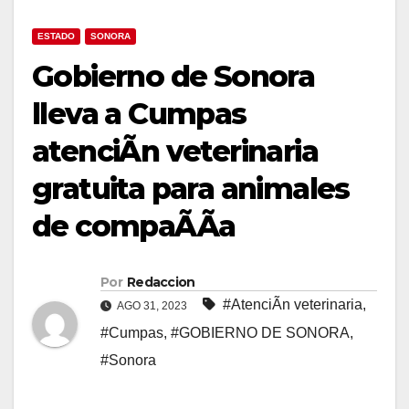
ESTADO
SONORA
Gobierno de Sonora
lleva a Cumpas
atenciÃn veterinaria
gratuita para animales
de compaÃÃa
Por
Redaccion
#AtenciÃn veterinaria
,
AGO 31, 2023
#Cumpas
,
#GOBIERNO DE SONORA
,
#Sonora