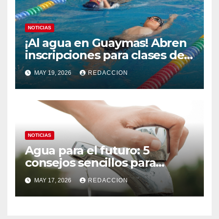
NOTICIAS
¡Al agua en Guaymas! Abren
inscripciones para clases de
natación en la Alberca
MAY 19, 2026
REDACCION
Municipal
NOTICIAS
Agua para el futuro: 5
consejos sencillos para
ahorrar agua en el hogar
MAY 17, 2026
REDACCION