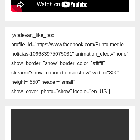
[wpdevart_like_box
profile_id="https://www.facebook.com/Punto-medio-
noticias-109683975075031" animation_efect="none"
show_border="show" border_color="#ffffff"
stream="show" connections="show" width="300"
height="550" header="small"
show_cover_photo="show" locale="en_US"]