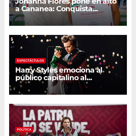
Johanna Flores pone en alto
a Cananea: Conquista
medalla de plata con la
Selección Mexicana Sub-20
en los Juegos
Centroamericanos
ESPECTÁCTULOS
Harry Styles emociona al
público capitalino al
interpretar “Cielito Lindo” en
su tercer concierto en la
CDMX
POLÍTICA