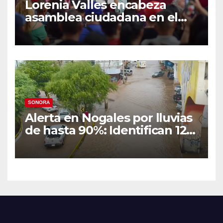
Lorenia Valles encabeza
asamblea ciudadana en el
Parque Laura Alicia Frías de
Hermosillo
SONORA
Alerta en Nogales por lluvias
de hasta 90%: Identifican 12
vialidades con alto riesgo de
arroyos e inundaciones