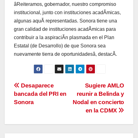
âReiteramos, gobernador, nuestro compromiso
institucional, junto con instituciones acadÃmicas,
algunas aquÃ representadas. Sonora tiene una
gran calidad de instituciones acadÃmicas para
contribuir a la aspiraciÃn plasmada en el Plan
Estatal (de Desarrollo) de que Sonora sea
nuevamente tierra de oportunidadesâ, destacÃ.
Navegación
Desaparece
Sugiere AMLO
bancada del PRI en
reunir a Belinda y
de
Sonora
Nodal en concierto
entradas
en la CDMX