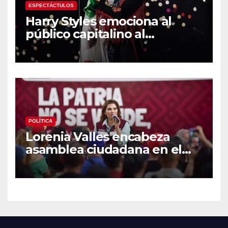
ESPECTÁCTULOS
Harry Styles emociona al
público capitalino al
interpretar “Cielito Lindo” en
su tercer concierto en la
CDMX
POLÍTICA
Lorenia Valles encabeza
asamblea ciudadana en el
Parque Laura Alicia Frías de
Hermosillo