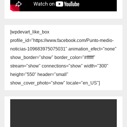
[wpdevart_like_box
profile_id="https://www.facebook.com/Punto-medio-
noticias-109683975075031" animation_efect="none"
show_border="show" border_color="#ffffff"
stream="show" connections="show" width="300"
height="550" header="small"
show_cover_photo="show" locale="en_US"]