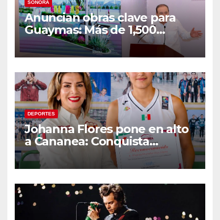
SONORA
Anuncian obras clave para
Guaymas: Más de 1,500
viviendas, modernización del
malecón y nuevo hospital del
IMSS
DEPORTES
Johanna Flores pone en alto
a Cananea: Conquista
medalla de plata con la
Selección Mexicana Sub-20
en los Juegos
Centroamericanos