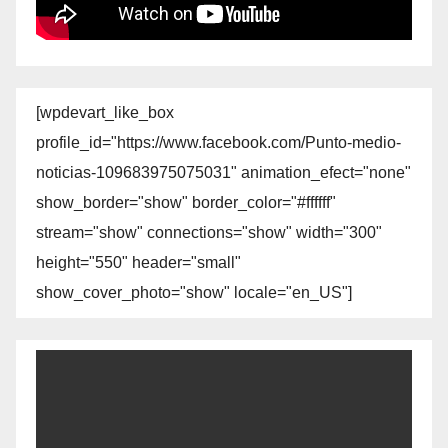
[wpdevart_like_box
profile_id="https://www.facebook.com/Punto-medio-
noticias-109683975075031" animation_efect="none"
show_border="show" border_color="#ffffff"
stream="show" connections="show" width="300"
height="550" header="small"
show_cover_photo="show" locale="en_US"]