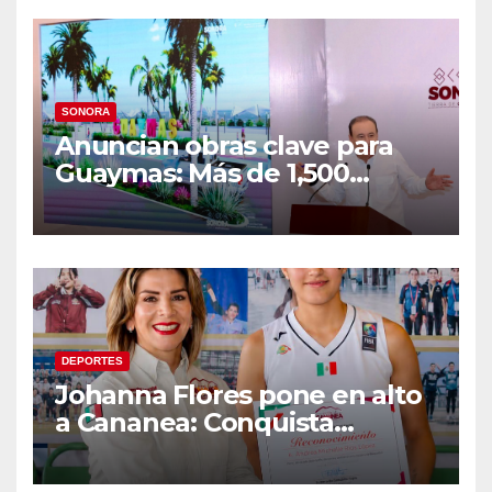
SONORA
Anuncian obras clave para
Guaymas: Más de 1,500
viviendas, modernización del
malecón y nuevo hospital del
IMSS
DEPORTES
Johanna Flores pone en alto
a Cananea: Conquista
medalla de plata con la
Selección Mexicana Sub-20