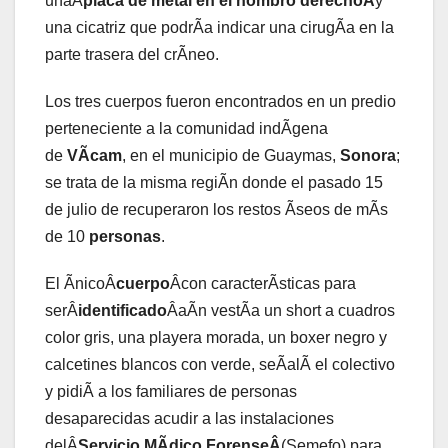
unaÂ
placa de metal en el hombro derechoÂ
y
una cicatriz que podrÃa indicar una cirugÃa en la
parte trasera del crÃneo.
Los tres cuerpos fueron encontrados en un predio
perteneciente a la comunidad indÃgena
de
VÃcam
, en el municipio de Guaymas,
Sonora
;
se trata de la misma regiÃn donde el pasado 15
de julio de recuperaron los restos Ãseos de mÃs
de 10
personas
.
El ÃnicoÂ
cuerpo
Âcon caracterÃsticas para
serÂ
identificado
ÂaÃn vestÃa un short a cuadros
color gris, una playera morada, un boxer negro y
calcetines blancos con verde, seÃalÃ el colectivo
y pidiÃ a los familiares de personas
desaparecidas acudir a las instalaciones
delÂ
Servicio MÃdico ForenseÂ
(Semefo) para