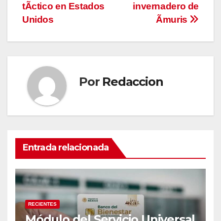
entradas
tÃctico en Estados
invernadero de
Unidos
Ãmuris
Por
Redaccion
Entrada relacionada
RECIENTES
Módulo del Servicio Universal