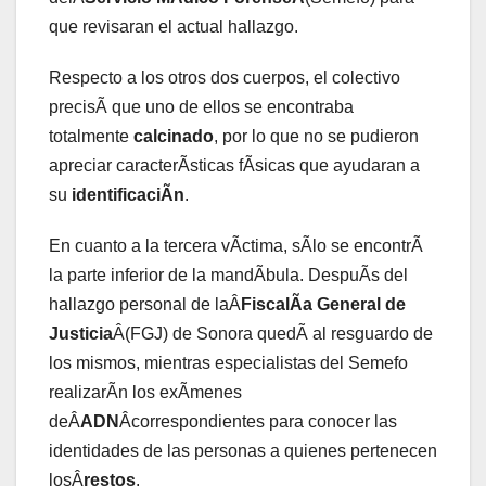
que revisaran el actual hallazgo.
Respecto a los otros dos cuerpos, el colectivo
precisÃ que uno de ellos se encontraba
totalmente
calcinado
, por lo que no se pudieron
apreciar caracterÃsticas fÃsicas que ayudaran a
su
identificaciÃn
.
En cuanto a la tercera vÃctima, sÃlo se encontrÃ
la parte inferior de la mandÃbula. DespuÃs del
hallazgo personal de laÂ
FiscalÃa General de
Justicia
Â(FGJ) de Sonora quedÃ al resguardo de
los mismos, mientras especialistas del Semefo
realizarÃn los exÃmenes
deÂ
ADN
Âcorrespondientes para conocer las
identidades de las personas a quienes pertenecen
losÂ
restos
.