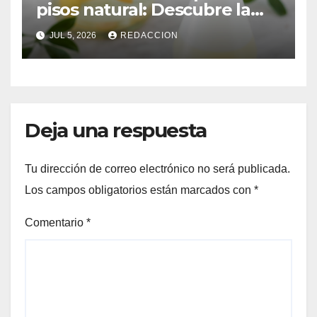
pisos natural: Descubre la
mezcla efectiva para eliminar
JUL 5, 2026
REDACCION
el mal olor
Deja una respuesta
Tu dirección de correo electrónico no será publicada.
Los campos obligatorios están marcados con
*
Comentario
*