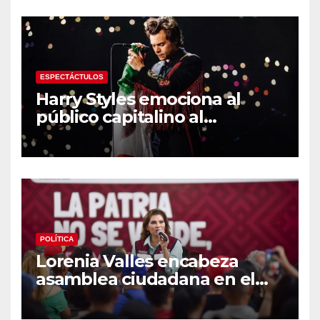
en los Juegos
Centroamericanos
ESPECTÁCTULOS
Harry Styles emociona al
público capitalino al
interpretar “Cielito Lindo” en
su tercer concierto en la
CDMX
POLÍTICA
Lorenia Valles encabeza
asamblea ciudadana en el
Parque Laura Alicia Frías de
Hermosillo