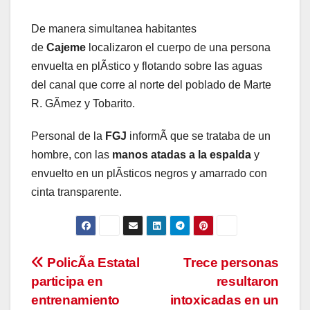
De manera simultanea habitantes
de
Cajeme
localizaron el cuerpo de una persona
envuelta en plÃstico y flotando sobre las aguas
del canal que corre al norte del poblado de Marte
R. GÃmez y Tobarito.
Personal de la
FGJ
informÃ que se trataba de un
hombre, con las
manos atadas a la espalda
y
envuelto en un plÃsticos negros y amarrado con
cinta transparente.
Navegación
PolicÃa Estatal
Trece personas
participa en
resultaron
de
entrenamiento
intoxicadas en un