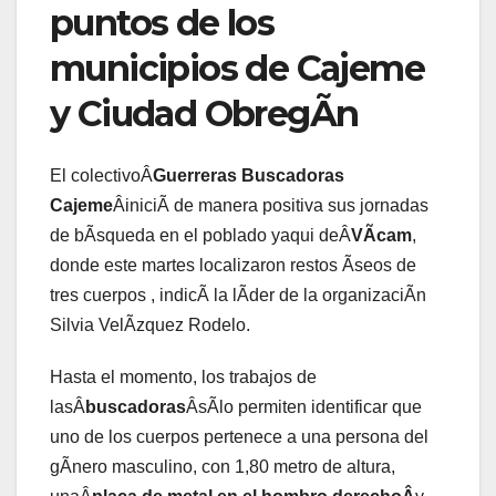
puntos de los
municipios de Cajeme
y Ciudad ObregÃn
El colectivoÂ
Guerreras Buscadoras
Cajeme
ÂiniciÃ de manera positiva sus jornadas
de bÃsqueda en el poblado yaqui deÂ
VÃcam
,
donde este martes localizaron restos Ãseos de
tres cuerpos , indicÃ la lÃder de la organizaciÃn
Silvia VelÃzquez Rodelo.
Hasta el momento, los trabajos de
lasÂ
buscadoras
ÂsÃlo permiten identificar que
uno de los cuerpos pertenece a una persona del
gÃnero masculino, con 1,80 metro de altura,