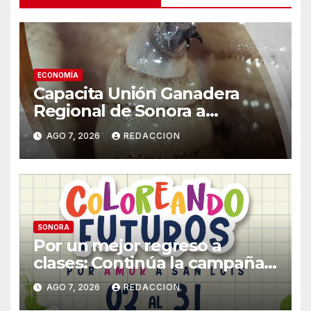
ECONOMÍA
Capacita Unión Ganadera
Regional de Sonora a
productores ante la eventual
AGO 7, 2026
REDACCION
llegada del gusano
barrenador
SONORA
Por un mejor regreso a
clases: Continúa la campaña
de recolección de útiles
AGO 7, 2026
REDACCION
«Coloreando Futuros»