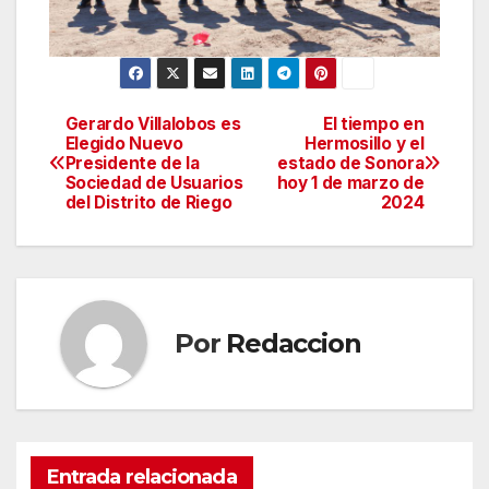
Gerardo Villalobos es
El tiempo en
Navegación
Elegido Nuevo
Hermosillo y el
Presidente de la
estado de Sonora
de
Sociedad de Usuarios
hoy 1 de marzo de
del Distrito de Riego
2024
entradas
Por
Redaccion
Entrada relacionada