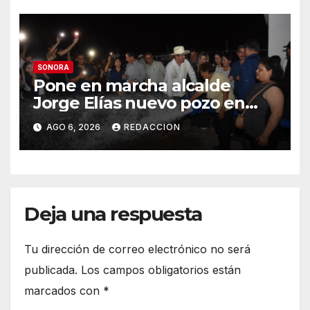
SONORA
Pone en marcha alcalde
Jorge Elías nuevo pozo en
Tierra Blanca, Tesia:
AGO 6, 2026
REDACCION
Suministrará 20 litros por
segundo de agua potable
Deja una respuesta
Tu dirección de correo electrónico no será
publicada.
Los campos obligatorios están
marcados con
*