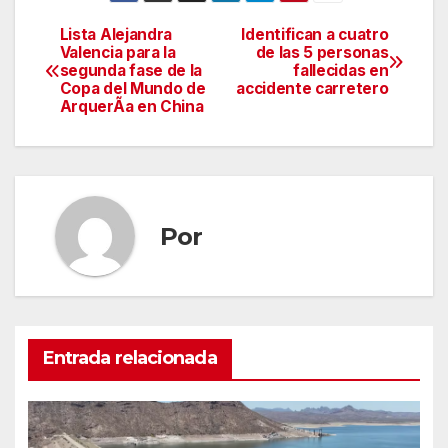
Lista Alejandra
Identifican a cuatro
Navegación
Valencia para la
de las 5 personas
segunda fase de la
fallecidas en
de
Copa del Mundo de
accidente carretero
ArquerÃa en China
entradas
Por
Entrada relacionada