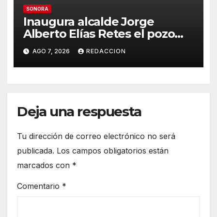
SONORA
Inaugura alcalde Jorge
Alberto Elías Retes el pozo
«La Bendición» en Navojoa
AGO 7, 2026
REDACCION
Deja una respuesta
Tu dirección de correo electrónico no será
publicada.
Los campos obligatorios están
marcados con
*
Comentario
*