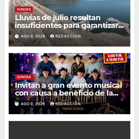
SONORA
Lluvias de julio resultan
insuficientes para garantizar
el ciclo agrícola en el Valle del
AGO 9, 2026
REDACCION
Yaqui
SONORA
Invitan a gran evento musical
con causa a beneficio de la
Fundación «Ayúdanos a
AGO 9, 2026
REDACCION
Ayudar HMO»