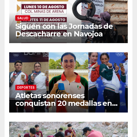
SALUD
Siguen con las Jornadas de
Descacharre en Navojoa
DEPORTES
Atletas sonorenses
conquistan 20 medallas en
Centroamericanos