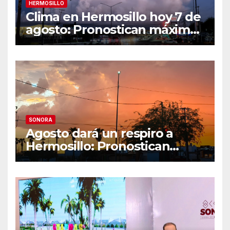
HERMOSILLO
Clima en Hermosillo hoy 7 de
agosto: Pronostican máxima
de 42°C, sensación térmica
de 44°C y 70% de
probabilidad de lluvia
SONORA
Agosto dará un respiro a
Hermosillo: Pronostican
semana lluviosa y
temperaturas de hasta 34°C