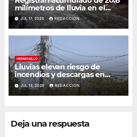
Registran acumulado de 20.8
milímetros de lluvia en el
Centro de Hermosillo;
JUL 17, 2026
REDACCION
exhortan a extremar
precauciones
HERMOSILLO
Lluvias elevan riesgo de
incendios y descargas en
asentamientos irregulares de
JUL 13, 2026
REDACCION
Hermosillo por cableado
deficiente
Deja una respuesta