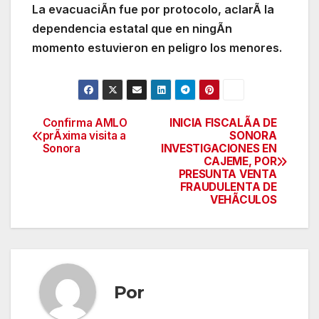
La evacuaciÃn fue por protocolo, aclarÃ la
dependencia estatal que en ningÃn
momento estuvieron en peligro los menores.
Confirma AMLO
INICIA FISCALÃA DE
Navegación
prÃxima visita a
SONORA
Sonora
INVESTIGACIONES EN
de
CAJEME, POR
PRESUNTA VENTA
entradas
FRAUDULENTA DE
VEHÃCULOS
Por