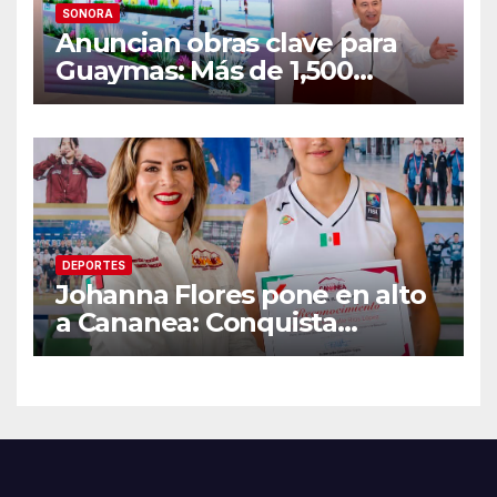
SONORA
Anuncian obras clave para
Guaymas: Más de 1,500
viviendas, modernización del
malecón y nuevo hospital del
IMSS
DEPORTES
Johanna Flores pone en alto
a Cananea: Conquista
medalla de plata con la
Selección Mexicana Sub-20
en los Juegos
Centroamericanos