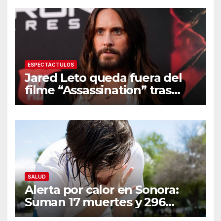
ESPECTÁCTULOS
Jared Leto queda fuera del
filme “Assassination” tras
resurgir denuncias de
conducta sexual inapropiada
SALUD
Alerta por calor en Sonora:
Suman 17 muertes y 296
casos; estas son las