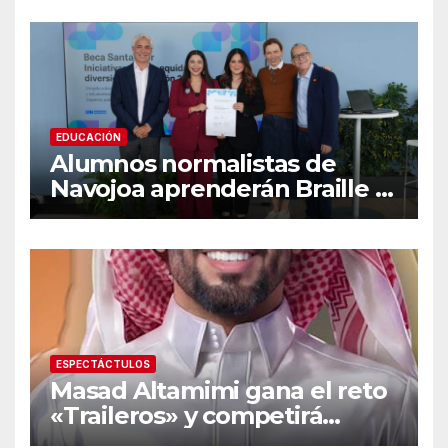
recomendaciones clave y
señales de alarma
EDUCACIÓN
Alumnos normalistas de
Navojoa aprenderán Braille y
Lengua de Señas tras ganar
beca nacional Santander
ESPECTÁCTULOS
Masad Altamimi gana el reto
«Traileros» y competirá
contra Moisés Peñaloza por