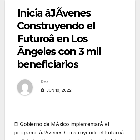
Inicia âJÃvenes
Construyendo el
Futuroâ en Los
Ãngeles con 3 mil
beneficiarios
Por
JUN 10, 2022
El Gobierno de MÃxico implementarÃ el
programa âJÃvenes Construyendo el Futuroâ