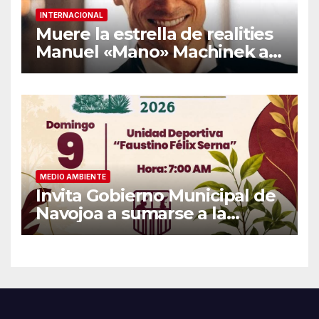
INTERNACIONAL
Muere la estrella de realities
Manuel «Mano» Machinek a
los 37 años
MEDIO AMBIENTE
Invita Gobierno Municipal de
Navojoa a sumarse a la
Jornada Nacional de
Reforestación 2026