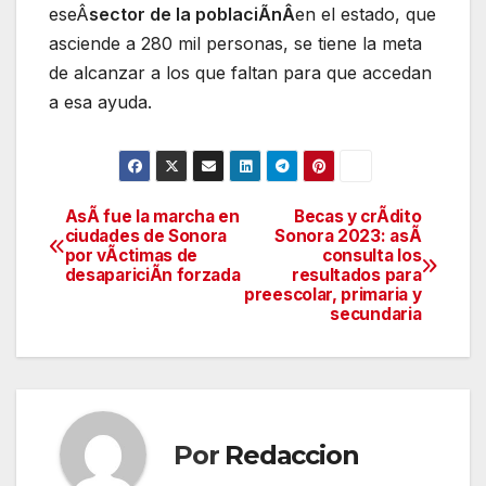
eseÂ
sector de la poblaciÃnÂ
en el estado, que
asciende a 280 mil personas, se tiene la meta
de alcanzar a los que faltan para que accedan
a esa ayuda.
AsÃ fue la marcha en
Becas y crÃdito
Navegación
ciudades de Sonora
Sonora 2023: asÃ
por vÃctimas de
consulta los
de
desapariciÃn forzada
resultados para
preescolar, primaria y
entradas
secundaria
Por
Redaccion