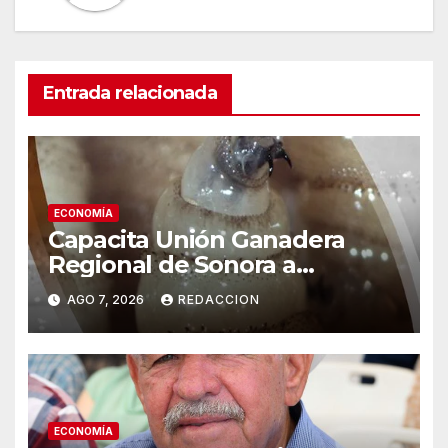
Entrada relacionada
ECONOMÍA
Capacita Unión Ganadera
Regional de Sonora a
productores ante la eventual
AGO 7, 2026
REDACCION
llegada del gusano
barrenador
ECONOMÍA