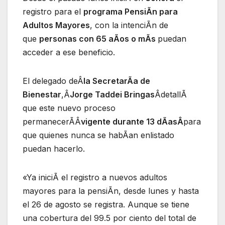
registro para el
programa PensiÃn para
Adultos Mayores
, con la intenciÃn de
que
personas con 65 aÃos o mÃs
puedan
acceder a ese beneficio.
El delegado deÂ
la SecretarÃa de
Bienestar
,Â
Jorge Taddei Bringas
ÂdetallÃ
que este nuevo proceso
permanecerÃÂ
vigente durante 13 dÃasÂ
para
que quienes nunca se habÃan enlistado
puedan hacerlo.
«Ya iniciÃ el registro a nuevos adultos
mayores para la pensiÃn, desde lunes y hasta
el 26 de agosto se registra. Aunque se tiene
una cobertura del 99.5 por ciento del total de