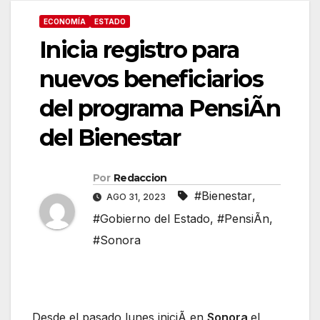
ECONOMÍA
ESTADO
Inicia registro para
nuevos beneficiarios
del programa PensiÃn
del Bienestar
Por
Redaccion
#Bienestar
,
AGO 31, 2023
#Gobierno del Estado
,
#PensiÃn
,
#Sonora
Desde el pasado lunes iniciÃ en
Sonora
el