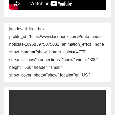
[wpdevart_like_box
profile_id="https://www.facebook.com/Punto-medio-
noticias-109683975075031" animation_efect="none"
show_border="show" border_color="#ffffff"
stream="show" connections="show" width="300"
height="550" header="small"
show_cover_photo="show" locale="en_US"]