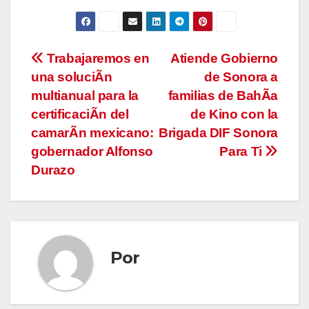
Navegación
Trabajaremos en
Atiende Gobierno
una soluciÃn
de Sonora a
de
multianual para la
familias de BahÃa
entradas
certificaciÃn del
de Kino con la
camarÃn mexicano:
Brigada DIF Sonora
gobernador Alfonso
Para Ti
Durazo
Por