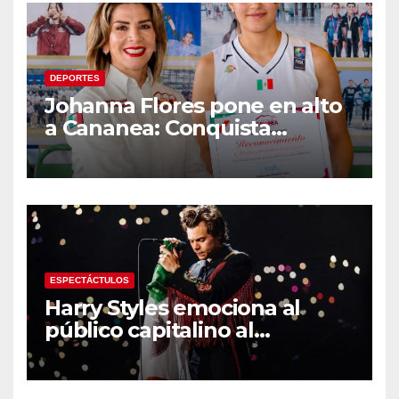
DEPORTES
Johanna Flores pone en alto
a Cananea: Conquista
medalla de plata con la
Selección Mexicana Sub-20
en los Juegos
Centroamericanos
ESPECTÁCTULOS
Harry Styles emociona al
público capitalino al
interpretar “Cielito Lindo” en
su tercer concierto en la
CDMX