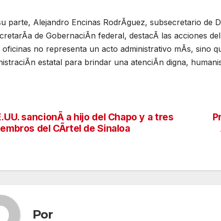
su parte, Alejandro Encinas RodrÃguez, subsecretario de
cretarÃa de GobernaciÃn federal, destacÃ las acciones del
 oficinas no representa un acto administrativo mÃs, sino 
istraciÃn estatal para brindar una atenciÃn digna, humanis
.UU. sancionÃ a hijo del Chapo y a tres
P
vegación
embros del CÃrtel de Sinaloa
tradas
Por