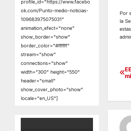
profile_id="https://www.facebo
ok.com/Punto-medio-noticias-
Por 
109683975075031"
la Se
animation_efect="none"
estas
admin
show_border="show"
border_color="#ffffff"
stream="show"
connections="show"
EE
Na
width="300" height="550"
mi
header="small"
de
show_cover_photo="show"
en
locale="en_US"]