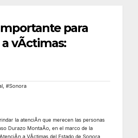
 importante para
 a vÃctimas:
al
,
#Sonora
rindar la atenciÃn que merecen las personas
onso Durazo MontaÃo, en el marco de la
e AtenciÃn a VÃctimas del Estado de Sonora