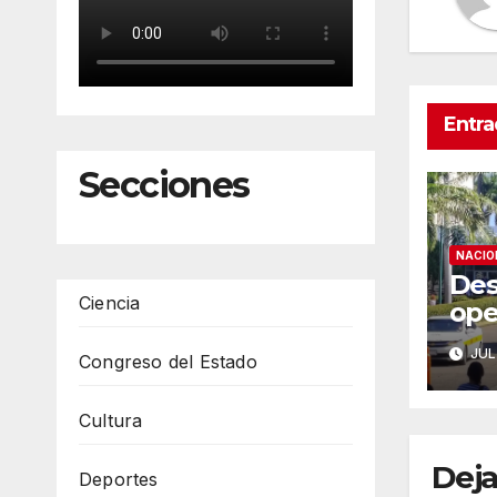
Entra
Secciones
NACIO
Des
Ciencia
ope
eme
JUL
Congreso del Estado
Chi
de 
5.8
Cultura
Deja
Deportes