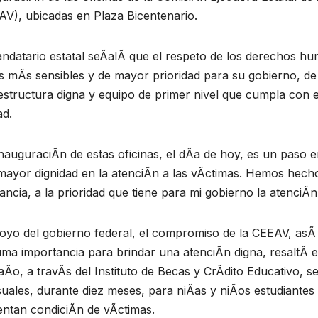
AV), ubicadas en Plaza Bicentenario.
ndatario estatal seÃalÃ que el respeto de los derechos hu
 mÃs sensibles y de mayor prioridad para su gobierno, de
estructura digna y equipo de primer nivel que cumpla con 
ad.
nauguraciÃn de estas oficinas, el dÃa de hoy, es un paso en
ayor dignidad en la atenciÃn a las vÃctimas. Hemos hecho 
ancia, a la prioridad que tiene para mi gobierno la atenciÃn
oyo del gobierno federal, el compromiso de la CEEAV, asÃ 
ma importancia para brindar una atenciÃn digna, resaltÃ el 
aÃo, a travÃs del Instituto de Becas y CrÃdito Educativo, 
ales, durante diez meses, para niÃas y niÃos estudiantes 
entan condiciÃn de vÃctimas.