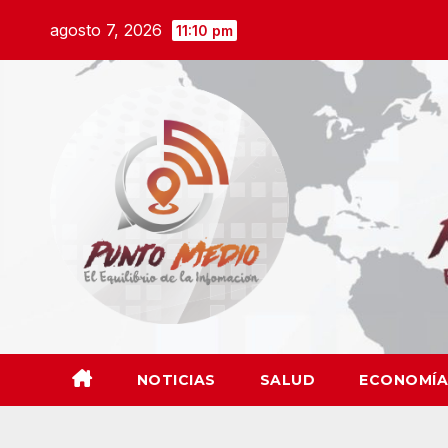
Saltar
agosto 7, 2026
11:10 pm
al
contenido
NOTICIAS
SALUD
ECONOMÍA