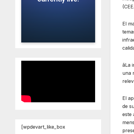
(CEE
El ma
temas
infra
calid
âLa i
una m
relev
El ap
de su
este 
mensu
[wpdevart_like_box
pres