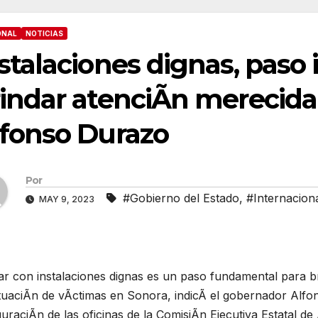
ONAL
NOTICIAS
stalaciones dignas, paso
indar atenciÃn merecida
fonso Durazo
Por
#Gobierno del Estado
,
#Internacion
MAY 9, 2023
ar con instalaciones dignas es un paso fundamental para b
ituaciÃn de vÃctimas en Sonora, indicÃ el gobernador Alf
uraciÃn de las oficinas de la ComisiÃn Ejecutiva Estatal d