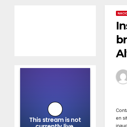
NACI
In
br
Al
Cont
en s
inaug