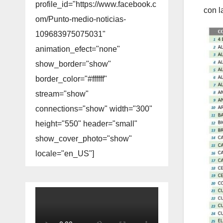
profile_id="https://www.facebook.c
con l
om/Punto-medio-noticias-
109683975075031"
animation_efect="none"
show_border="show"
border_color="#ffffff"
stream="show"
connections="show" width="300"
height="550" header="small"
show_cover_photo="show"
locale="en_US"]