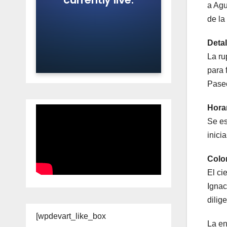
a Agu
de la
Detal
La ru
para 
Paseo
Hora
Se es
inici
Colo
El ci
Ignac
dilig
[wpdevart_like_box
La en