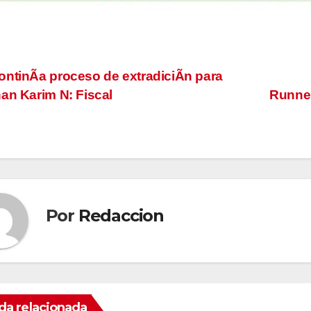
vegación
ntinÃa proceso de extradiciÃn para
an Karim N: Fiscal
Runner
tradas
Por
Redaccion
da relacionada