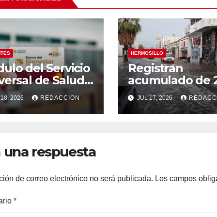
NTES
HERMOSILLO
ulo del Servicio
Registran
versal de Salud
acumulado de 
Hermosillo
milímetros de l
18, 2026
REDACCION
JUL 17, 2026
REDACC
biará de sede a
en el Centro de
tir del lunes 20
Hermosillo;
ulio
exhortan a
extremar
 una respuesta
precauciones
ción de correo electrónico no será publicada.
Los campos oblig
ario
*