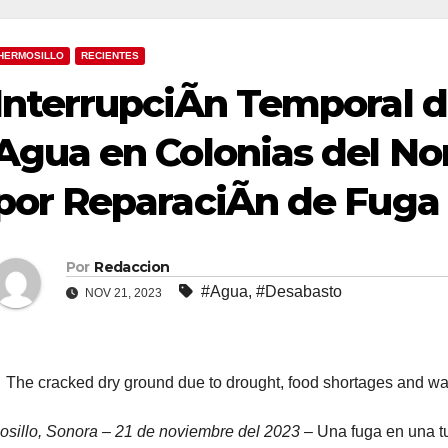
HERMOSILLO
RECIENTES
InterrupciÃn Temporal d
Agua en Colonias del No
por ReparaciÃn de Fuga
Por
Redaccion
#Agua
,
#Desabasto
NOV 21, 2023
The cracked dry ground due to drought, food shortages and wa
sillo, Sonora – 21 de noviembre del 2023
– Una fuga en una t