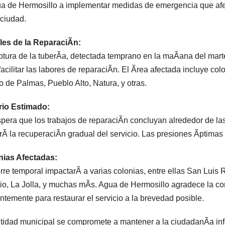
a de Hermosillo a implementar medidas de emergencia que afec
 ciudad.
les de la ReparaciÃn:
ptura de la tuberÃa, detectada temprano en la maÃana del mart
facilitar las labores de reparaciÃn. El Ãrea afectada incluye co
 de Palmas, Pueblo Alto, Natura, y otras.
rio Estimado:
pera que los trabajos de reparaciÃn concluyan alrededor de l
arÃ la recuperaciÃn gradual del servicio. Las presiones Ãptimas
nias Afectadas:
erre temporal impactarÃ a varias colonias, entre ellas San Lu
io, La Jolla, y muchas mÃs. Agua de Hermosillo agradece la co
entemente para restaurar el servicio a la brevedad posible.
tidad municipal se compromete a mantener a la ciudadanÃa inf