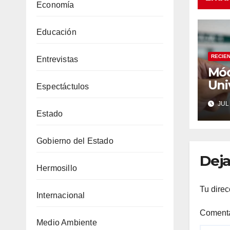
Economía
Educación
RECIE
Entrevistas
Mód
Uni
Espectáctulos
en 
JUL 
cam
Estado
par
de j
Gobierno del Estado
Deja
Hermosillo
Tu direc
Internacional
Coment
Medio Ambiente