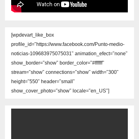
[wpdevart_like_box
profile_id="https://www.facebook.com/Punto-medio-
noticias-109683975075031" animation_efect="none"
show_border="show" border_color="#ffffff"
stream="show" connections="show" width="300"
height="550" header="small"
show_cover_photo="show" locale="en_US"]