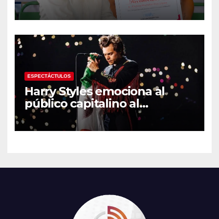
medalla de plata con la
Selección Mexicana Sub-20
en los Juegos
Centroamericanos
ESPECTÁCTULOS
Harry Styles emociona al
público capitalino al
interpretar “Cielito Lindo” en
su tercer concierto en la
CDMX