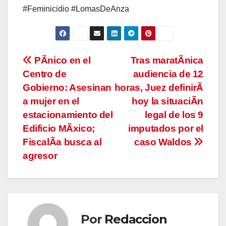
#Feminicidio #LomasDeAnza
Navegación
PÃnico en el
Tras maratÃnica
Centro de
audiencia de 12
de
Gobierno: Asesinan
horas, Juez definirÃ
entradas
a mujer en el
hoy la situaciÃn
estacionamiento del
legal de los 9
Edificio MÃxico;
imputados por el
FiscalÃa busca al
caso Waldos
agresor
Por
Redaccion