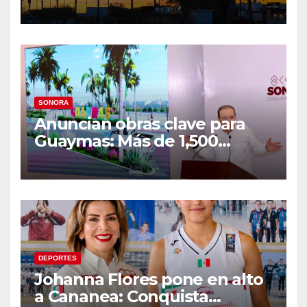
semana lluviosa y
temperaturas de hasta 34°C
SONORA
Anuncian obras clave para
Guaymas: Más de 1,500
viviendas, modernización del
malecón y nuevo hospital del
IMSS
DEPORTES
Johanna Flores pone en alto
a Cananea: Conquista