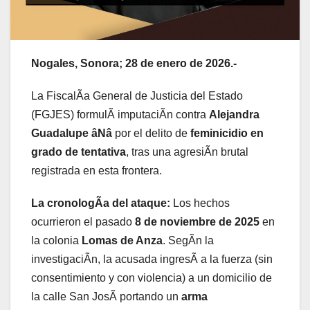
Nogales, Sonora; 28 de enero de 2026.-
La FiscalÃa General de Justicia del Estado
(FGJES) formulÃ imputaciÃn contra
Alejandra
Guadalupe âNâ
por el delito de
feminicidio en
grado de tentativa
, tras una agresiÃn brutal
registrada en esta frontera.
La cronologÃa del ataque:
Los hechos
ocurrieron el pasado
8 de noviembre de 2025
en
la colonia
Lomas de Anza
. SegÃn la
investigaciÃn, la acusada ingresÃ a la fuerza (sin
consentimiento y con violencia) a un domicilio de
la calle San JosÃ portando un
arma