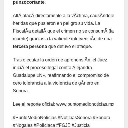
punzocortante
.
AllÃ atacÃ directamente a la vÃctima, causÃndole
heridas que pusieron en peligro su vida. La
FiscalÃa detallÃ que el crimen no se consumÃ (la
muerte) gracias a la valiente intervenciÃn de una
tercera persona
que detuvo el ataque.
Tras ejecutar la orden de aprehensiÃn, el Juez
iniciÃ el proceso legal contra Alejandra
Guadalupe «N», reafirmando el compromiso de
cero tolerancia a la violencia de gÃnero en
Sonora.
Lee el reporte oficial: www.puntomedionoticias.mx
#PuntoMedioNoticias #NoticiasSonora #Sonora
#Nogales #Policiaca #FGJE #Justicia