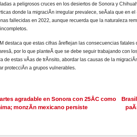
ladas a peligrosos cruces en los desiertos de Sonora y Chihu
ticas donde la migraciÃn irregular prevalece, seÃala que en el
nas fallecidas en 2022, aunque recuerda que la naturaleza rem
 incompletos.
M destaca que estas cifras âreflejan las consecuencias fatales 
aresâ, por lo que planteÃ que se debe seguir trabajando con los
a de estas vÃas de trÃnsito, abordar las causas de la migraciÃn 
ar protecciÃn a grupos vulnerables.
vegación
rtes agradable en Sonora con 25ÂC como
Brasi
ima; monzÃn mexicano persiste
paÃs
tradas