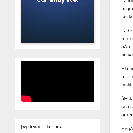
La fr
migra
las M
La OI
repre
aÃo m
activ
El co
relac
insti
âEsta
sea s
agreg
[wpdevart_like_box
SegÃn