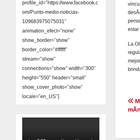
profile_id="https://www.facebook.c
vincu
om/Punto-medio-noticias-
desÃr
perso
109683975075031"
estar
animation_efect="none"
show_border="show"
La OI
border_color="#ffffff"
regul
stream="show"
mejor
connections="show" width="300"
brind
height="550" header="small"
show_cover_photo="show"
locale="en_US"]
Na
Ma
mÃn
de
en