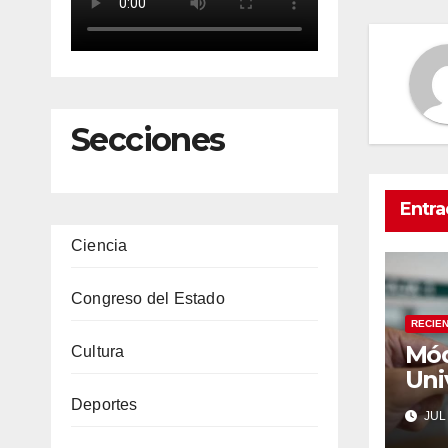
Secciones
Entra
Ciencia
Congreso del Estado
RECIE
Mód
Cultura
Uni
en 
Deportes
JUL 
cam