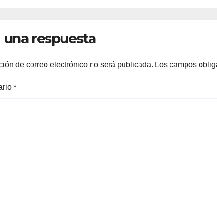
tir del lunes 20
de magnitud 7.
ulio
5.8
 una respuesta
ción de correo electrónico no será publicada.
Los campos oblig
ario
*