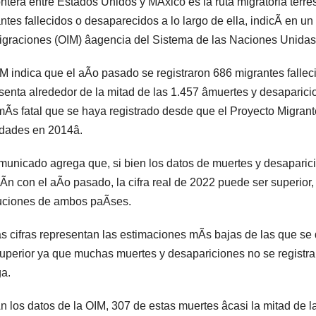
ontera entre Estados Unidos y MÃxico es la ruta migratoria terr
ntes fallecidos o desaparecidos a lo largo de ella, indicÃ en u
igraciones (OIM) âagencia del Sistema de las Naciones Unidas
M indica que el aÃo pasado se registraron 686 migrantes falleci
senta alrededor de la mitad de las 1.457 âmuertes y desaparici
Ãs fatal que se haya registrado desde que el Proyecto Migra
idades en 2014â.
municado agrega que, si bien los datos de muertes y desaparic
iÃn con el aÃo pasado, la cifra real de 2022 puede ser superior,
tuciones de ambos paÃses.
s cifras representan las estimaciones mÃs bajas de las que se 
uperior ya que muchas muertes y desapariciones no se registran
a.
 los datos de la OIM, 307 de estas muertes âcasi la mitad de la