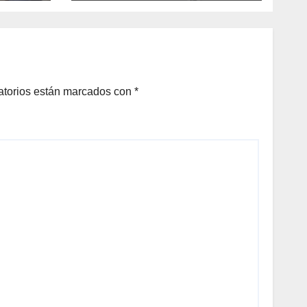
4 y
en tres municipios
atorios están marcados con
*