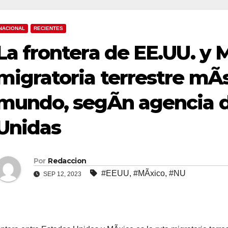
NACIONAL
RECIENTES
La frontera de EE.UU. y M
migratoria terrestre mÃs
mundo, segÃn agencia d
Unidas
Por
Redaccion
#EEUU
,
#MÃxico
,
#NU
SEP 12, 2023