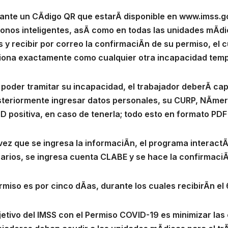
ante un CÃdigo QR que estarÃ disponible en www.imss.gob
fonos inteligentes, asÃ como en todas las unidades mÃdi
 y recibir por correo la confirmaciÃn de su permiso, el c
iona exactamente como cualquier otra incapacidad temp
 poder tramitar su incapacidad, el trabajador deberÃ cap
steriormente ingresar datos personales, su CURP, NÃmero
D positiva, en caso de tenerla; todo esto en formato PDF
vez que se ingresa la informaciÃn, el programa interactÃ
arios, se ingresa cuenta CLABE y se hace la confirmaciÃn
rmiso es por cinco dÃas, durante los cuales recibirÃn el 
jetivo del IMSS con el Permiso COVID-19 es minimizar las