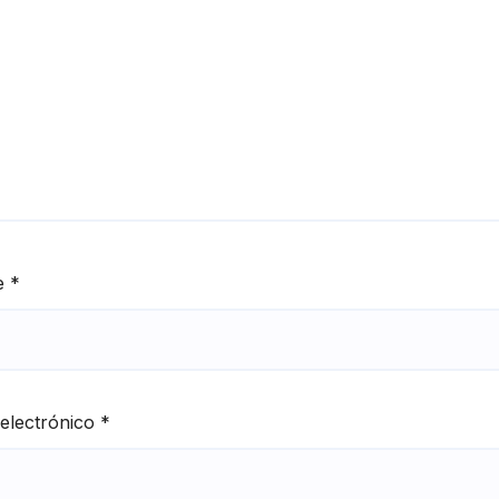
e
*
electrónico
*