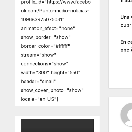
trab
profile_id="https://www.facebo
ok.com/Punto-medio-noticias-
Una 
109683975075031"
cubr
animation_efect="none"
show_border="show"
En c
border_color="#ffffff"
opci
stream="show"
connections="show"
width="300" height="550"
header="small"
show_cover_photo="show"
locale="en_US"]