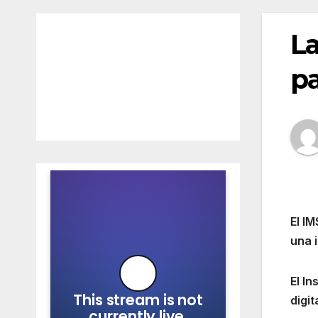
La
pa
El I
una 
El I
digi