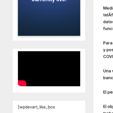
Medi
telÃ
datos
func
Para
y po
COVI
Una 
banc
El pe
El ob
[wpdevart_like_box