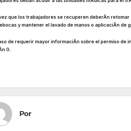
ajadores deban acudir a las unidades mÃdicas para el tr
vez que los trabajadores se recuperen deberÃn retomar 
ebocas y mantener el lavado de manos o aplicaciÃn de ge
aso de requerir mayor informaciÃn sobre el permiso de 
Ãn 0.
Por