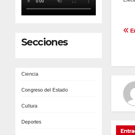
Na
En
Secciones
de
en
Ciencia
Congreso del Estado
Cultura
Deportes
Entra