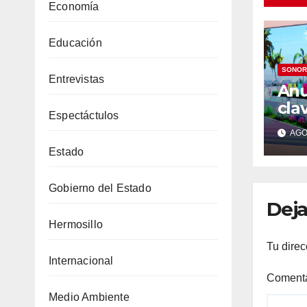
Economía
Educación
SONOR
Entrevistas
Anu
cla
Espectáctulos
Gua
AGO 
1,5
Estado
mod
mal
Gobierno del Estado
hos
Deja
Hermosillo
Tu direc
Internacional
Coment
Medio Ambiente