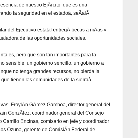
esencia de nuestro EjÃrcito, que es una
rando la seguridad en el estadoâ, seÃalÃ.
lar del Ejecutivo estatal entregÃ becas a niÃas y
aladora de las oportunidades sociales.
tales, pero que son tan importantes para la
no sensible, un gobierno sencillo, un gobierno a
nque no tenga grandes recursos, no pierda la
s que tienen las comunidades de la sierraâ,
avas; FroylÃn GÃmez Gamboa, director general del
arain GonzÃlez, coordinador general del Consejo
 Carrillo Encinas, comisario en jefe y coordinador
rcos Ozuna, gerente de ComisiÃn Federal de