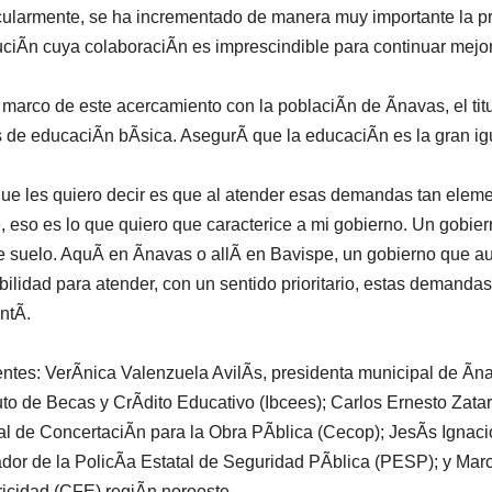
cularmente, se ha incrementado de manera muy importante la pr
tuciÃn cuya colaboraciÃn es imprescindible para continuar mejo
 marco de este acercamiento con la poblaciÃn de Ãnavas, el titu
 de educaciÃn bÃsica. AsegurÃ que la educaciÃn es la gran igu
ue les quiero decir es que al atender esas demandas tan elemen
, eso es lo que quiero que caracterice a mi gobierno. Un gobier
e suelo. AquÃ en Ãnavas o allÃ en Bavispe, un gobierno que au
bilidad para atender, con un sentido prioritario, estas demanda
ntÃ.
ntes: VerÃnica Valenzuela AvilÃs, presidenta municipal de Ãn
tuto de Becas y CrÃdito Educativo (Ibcees); Carlos Ernesto Zat
al de ConcertaciÃn para la Obra PÃblica (Cecop); JesÃs Ignacio
dor de la PolicÃa Estatal de Seguridad PÃblica (PESP); y Ma
ricidad (CFE) regiÃn noroeste.