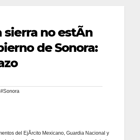
a sierra no estÃn
bierno de Sonora:
azo
,
#Sonora
mentos del EjÃrcito Mexicano, Guardia Nacional y