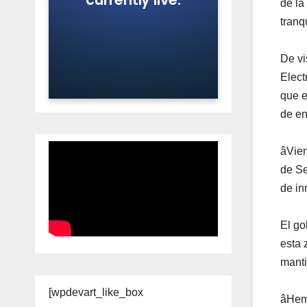
de la
tranq
De vi
Elect
que e
de en
âVien
de Se
de in
El go
esta 
manti
[wpdevart_like_box
âHemo