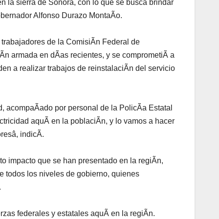
en la sierra de Sonora, con lo que se busca brindar
 gobernador Alfonso Durazo MontaÃo.
os trabajadores de la ComisiÃn Federal de
esiÃn armada en dÃas recientes, y se comprometiÃ a
a realizar trabajos de reinstalaciÃn del servicio
d, acompaÃado por personal de la PolicÃa Estatal
ectricidad aquÃ en la poblaciÃn, y lo vamos a hacer
resâ, indicÃ.
o impacto que se han presentado en la regiÃn,
e todos los niveles de gobierno, quienes
.
zas federales y estatales aquÃ en la regiÃn.