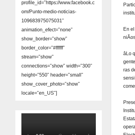
profile_id="https://www.facebook.c
Parti
om/Punto-medio-noticias-
insti
109683975075031"
En el
animation_efect="none"
niÃos
show_border="show"
border_color="#ffffff"
âLo q
stream="show"
gente
connections="show" width="300"
ras d
height="550" header="small"
sensi
show_cover_photo="show"
come
locale="en_US"]
Prese
Insti
Estat
opera
Elect