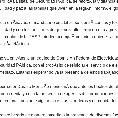
 PolicÃa Estatal de Seguridad PÃblica, se reforzÃ la vigilancia 
uilidad y paz a las familias que viven en la regiÃn, informÃ el
sita en Ãnavas, el mandatario estatal se solidarizÃ con las y l
ricidad y con los familiares de quienes fallecieron en una agr
lementos de la PESP brinden acompaÃamiento a quienes acuden 
ergÃa elÃctrica.
e ya en trÃnsito un equipo de ComisiÃn Federal de Electricida
guridad PÃblica, con el propÃsito de reiniciar el servicio de el
mediato. Estamos esperando ya la presencia de estos trabajado
bernador Durazo MontaÃo mencionÃ que ante los hechos de alt
zona cuenta ya con la presencia de agentes de corporaciones d
enen una constante vigilancia en las carreteras y comunidades
s reforzado de manera inmediata la presencia de diversas fuer