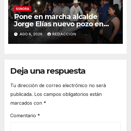
SONORA
Pone en marcha alcalde
Jorge Elías nuevo pozo en
Tierra Blanca, Tesia:
AGO 6, 2026
REDACCION
Suministrará 20 litros por
segundo de agua potable
Deja una respuesta
Tu dirección de correo electrónico no será
publicada.
Los campos obligatorios están
marcados con
*
Comentario
*