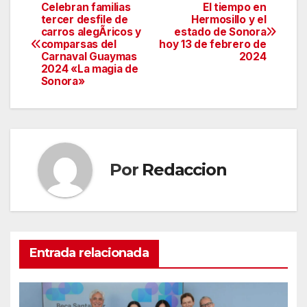
Celebran familias
El tiempo en
Navegación
tercer desfile de
Hermosillo y el
carros alegÃricos y
estado de Sonora
de
comparsas del
hoy 13 de febrero de
Carnaval Guaymas
2024
entradas
2024 «La magia de
Sonora»
Por
Redaccion
Entrada relacionada