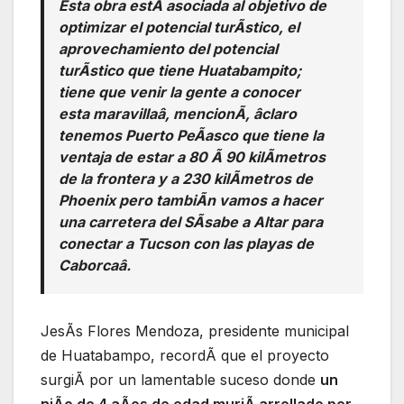
Esta obra estÃ asociada al objetivo de
optimizar el potencial turÃstico, el
aprovechamiento del potencial
turÃstico que tiene Huatabampito;
tiene que venir la gente a conocer
esta maravillaâ, mencionÃ, âclaro
tenemos Puerto PeÃasco que tiene la
ventaja de estar a 80 Ã 90 kilÃmetros
de la frontera y a 230 kilÃmetros de
Phoenix pero tambiÃn vamos a hacer
una carretera del SÃsabe a Altar para
conectar a Tucson con las playas de
Caborcaâ.
JesÃs Flores Mendoza, presidente municipal
de Huatabampo, recordÃ que el proyecto
surgiÃ por un lamentable suceso donde
un
niÃo de 4 aÃos de edad muriÃ arrollado por