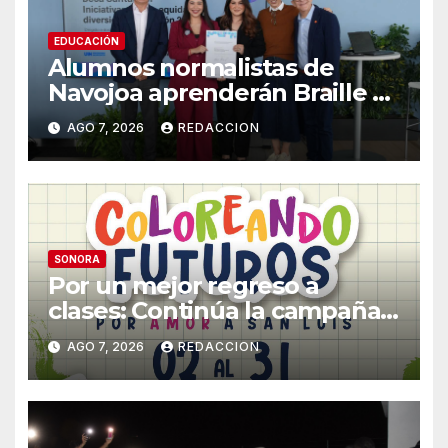
EDUCACIÓN
Alumnos normalistas de
Navojoa aprenderán Braille y
Lengua de Señas tras ganar
AGO 7, 2026
REDACCION
beca nacional Santander
SONORA
Por un mejor regreso a
clases: Continúa la campaña
de recolección de útiles
AGO 7, 2026
REDACCION
«Coloreando Futuros»