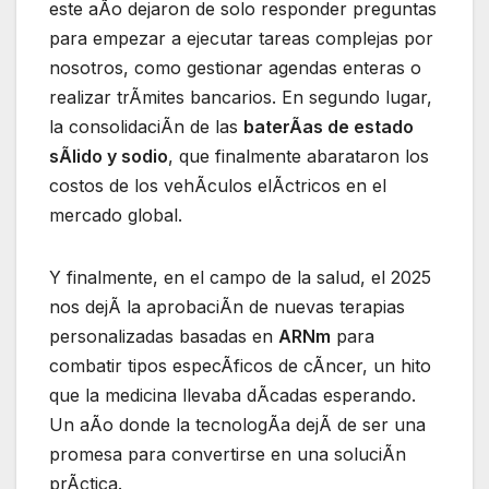
este aÃo dejaron de solo responder preguntas
para empezar a ejecutar tareas complejas por
nosotros, como gestionar agendas enteras o
realizar trÃmites bancarios. En segundo lugar,
la consolidaciÃn de las
baterÃas de estado
sÃlido y sodio
, que finalmente abarataron los
costos de los vehÃculos elÃctricos en el
mercado global.
Y finalmente, en el campo de la salud, el 2025
nos dejÃ la aprobaciÃn de nuevas terapias
personalizadas basadas en
ARNm
para
combatir tipos especÃficos de cÃncer, un hito
que la medicina llevaba dÃcadas esperando.
Un aÃo donde la tecnologÃa dejÃ de ser una
promesa para convertirse en una soluciÃn
prÃctica.