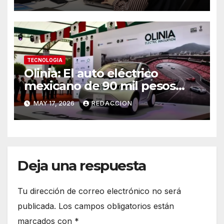
de Fútbol 2026
TECNOLOGIA
Olinia: El auto eléctrico
mexicano de 90 mil pesos
debutará este 7 de junio
MAY 17, 2026
REDACCION
Deja una respuesta
Tu dirección de correo electrónico no será
publicada.
Los campos obligatorios están
marcados con
*