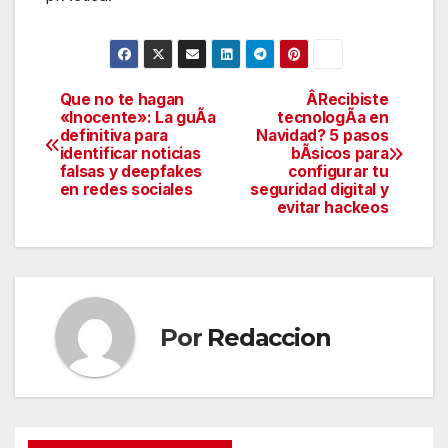
Que no te hagan
ÂRecibiste
Navegación
«Inocente»: La guÃa
tecnologÃa en
definitiva para
Navidad? 5 pasos
de
identificar noticias
bÃsicos para
falsas y deepfakes
configurar tu
entradas
en redes sociales
seguridad digital y
evitar hackeos
Por
Redaccion