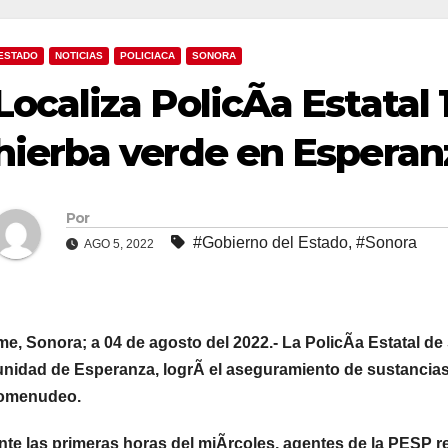
ESTADO
NOTICIAS
POLICIACA
SONORA
Localiza PolicÃa Estatal
hierba verde en Esperan
Por
#Gobierno del Estado
,
#Sonora
AGO 5, 2022
e, Sonora; a 04 de agosto del 2022.- La PolicÃa Estatal de
nidad de Esperanza, logrÃ el aseguramiento de sustancias
omenudeo.
te las primeras horas del miÃrcoles, agentes de la PESP rea