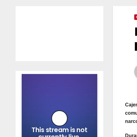
Cajem
comu
narc
Duran