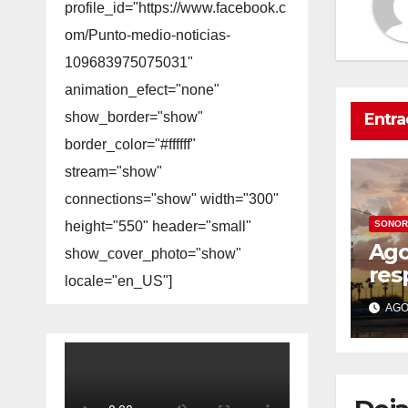
profile_id="https://www.facebook.c
om/Punto-medio-noticias-
109683975075031"
animation_efect="none"
Entra
show_border="show"
border_color="#ffffff"
stream="show"
connections="show" width="300"
SONOR
height="550" header="small"
Ago
show_cover_photo="show"
res
locale="en_US"]
Her
AGO 
Pro
sem
tem
has