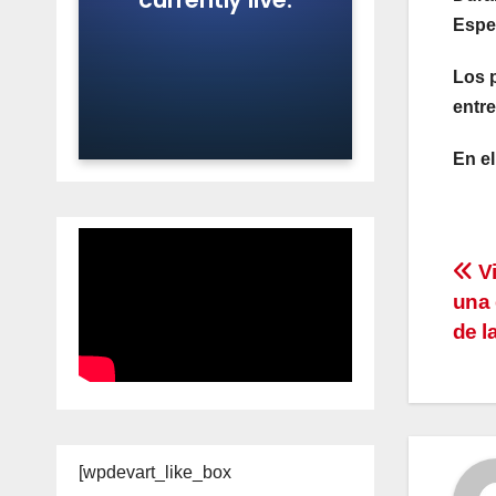
Esper
Los 
entre
En el
Na
Vi
una 
de
de l
en
[wpdevart_like_box