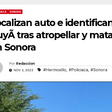
IACA
SONORA
calizan auto e identific
yÃ tras atropellar y mat
n Sonora
Por
Redaccion
#Hermosillo
,
#Policiaca
,
#Sonora
NOV 3, 2023