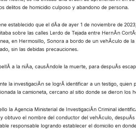
os delitos de homicidio culposo y abandono de persona.
ene establecido que el dÃa de ayer 1 de noviembre de 2023
itaba sobre las calles Lerdo de Tejada entre HernÃn CortÃ
nea, en Hermosillo, Sonora a bordo de un vehÃculo de la
ado, sin las debidas precauciones.
pellÃ a la niÃa, causÃndole la muerte, para despuÃs escap
te la investigaciÃn se logrÃ identificar a un testigo, quie
ionada la camioneta, cercano al sitio donde se dieron los 
llo la Agencia Ministerial de InvestigaciÃn Criminal identif
 y obtuvo el nombre del conductor del vehÃculo, despuÃs r
ble responsable logrando establecer el domicilio en donde