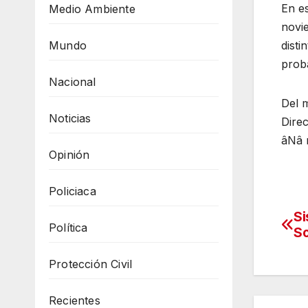
En es
Medio Ambiente
novie
Mundo
disti
proba
Nacional
Del m
Noticias
Dire
âNâ 
Opinión
Policiaca
Si
Na
Política
S
de
Protección Civil
en
Recientes