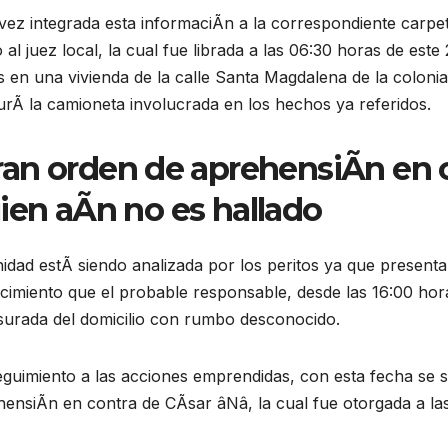
ez integrada esta informaciÃn a la correspondiente carpet
 al juez local, la cual fue librada a las 06:30 horas de est
 en una vivienda de la calle Santa Magdalena de la colonia 
rÃ la camioneta involucrada en los hechos ya referidos.
ran orden de aprehensiÃn en 
ien aÃn no es hallado
idad estÃ siendo analizada por los peritos ya que presenta
cimiento que el probable responsable, desde las 16:00 hor
surada del domicilio con rumbo desconocido.
guimiento a las acciones emprendidas, con esta fecha se sol
ensiÃn en contra de CÃsar âNâ, la cual fue otorgada a las