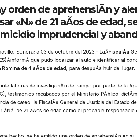
y orden de aprehensiÃn y aler
sar «N» de 21 aÃos de edad, s
micidio imprudencial y aban
sillo, Sonora; a 03 de octubre del 2023.- LaÂ
FiscalÃa Ge
ES)
ÂinformÃ que pudo localizar el auto e identificar al con
a Romina de 4 aÃos de edad
, para despuÃs huir del lugar.
nte labores de investigaciÃn de campo por parte de la Agen
), testimonios recabados por el Ministerio PÃblico, dictÃm
encia de cateo, la FiscalÃa General de Justicia del Estado d
r âNâ, de 21 aÃos de edad como el probable responsable d
.
este hecho, se ha emitido una orden de aprehensiÃn en su 