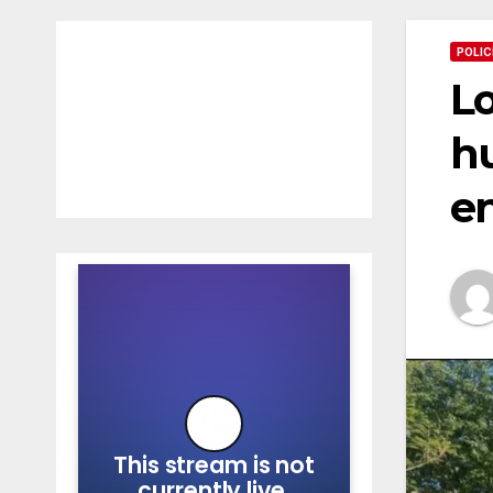
POLIC
Lo
hu
e