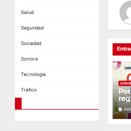
Salud
Seguridad
Sociedad
Entra
Sonora
Tecnologia
SONO
Tráfico
Por
reg
Con
AGO
ca
rec
úti