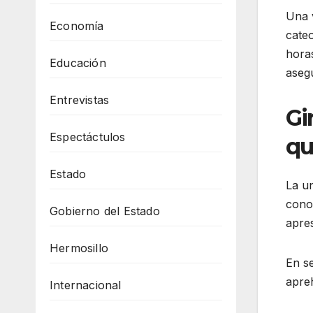
Una v
Economía
cateo
horas
Educación
asegu
Entrevistas
Gi
Espectáctulos
qu
Estado
La un
cono
Gobierno del Estado
apre
Hermosillo
En se
apreh
Internacional