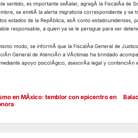
te sentido, es importante seÃalar, agregÃ la FiscalÃa de 
mbre, se emitiÃ la alerta migratoria correspondiente y se 
ntos estados de la RepÃblica, asÃ como estadounidenses, pa
ble responsable, a quien ya se le persigue para ser detenid
ismo modo, se informÃ que la FiscalÃa General de Justicia
cciÃn General de AtenciÃn a VÃctimas ha brindado acompaÃa
mediante apoyo psicolÃgico, asesorÃa legal y contenciÃn 
smo en MÃxico: temblor con epicentro en
Balac
vegación
onora
tradas