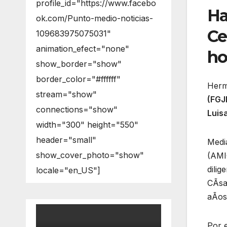
profile_id="https://www.facebo
Ha
ok.com/Punto-medio-noticias-
Ce
109683975075031"
animation_efect="none"
ho
show_border="show"
border_color="#ffffff"
Hermo
stream="show"
(FGJ
connections="show"
Luis
width="300" height="550"
header="small"
Media
show_cover_photo="show"
(AMIC
dilig
locale="en_US"]
CÃsa
aÃos
Por 