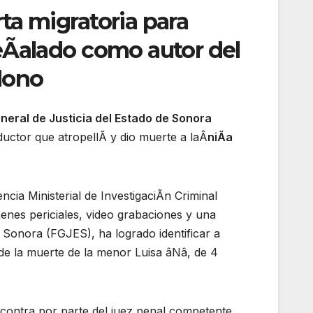
ta migratoria para
eÃalado como autor del
dono
neral de Justicia del Estado de Sonora
ductor que atropellÃ y dio muerte a laÂ
niÃa
cia Ministerial de InvestigaciÃn Criminal
enes periciales, video grabaciones y una
e Sonora (FGJES), ha logrado identificar a
e la muerte de la menor Luisa âNâ, de 4
contra por parte del juez penal competente,