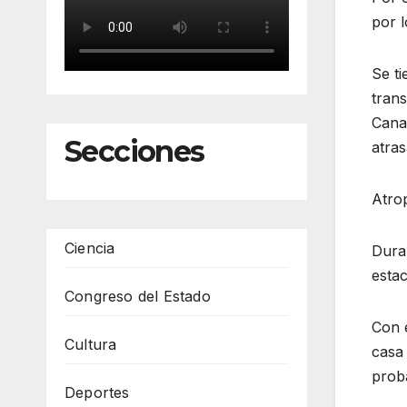
por l
Se ti
trans
Cana
Secciones
atras
Atro
Ciencia
Duran
estac
Congreso del Estado
Con e
Cultura
casa
proba
Deportes