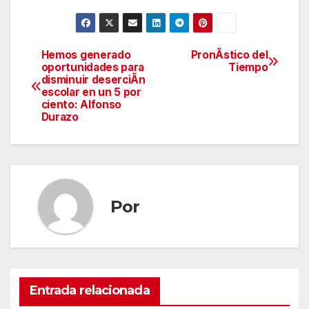
Hemos generado
PronÃstico del
Navegación
oportunidades para
Tiempo
disminuir deserciÃn
de
escolar en un 5 por
ciento: Alfonso
entradas
Durazo
Por
Entrada relacionada