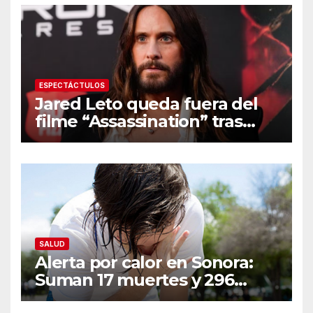
ESPECTÁCTULOS
Jared Leto queda fuera del
filme “Assassination” tras
resurgir denuncias de
conducta sexual inapropiada
SALUD
Alerta por calor en Sonora:
Suman 17 muertes y 296
casos; estas son las