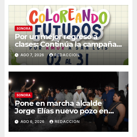
SONORA
Por un mejor regreso a
clases: Continúa la campaña
de recolección de útiles
AGO 7, 2026
REDACCION
«Coloreando Futuros»
SONORA
Pone en marcha alcalde
Jorge Elías nuevo pozo en
Tierra Blanca, Tesia:
AGO 6, 2026
REDACCION
Suministrará 20 litros por
segundo de agua potable