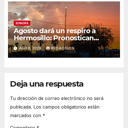
SONORA
Agosto dará un respiro a
Hermosillo: Pronostican
semana lluviosa y
AGO 6, 2026
REDACCION
temperaturas de hasta 34°C
Deja una respuesta
Tu dirección de correo electrónico no será
publicada.
Los campos obligatorios están
marcados con
*
Comentario
*