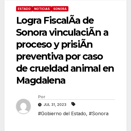
ESTADO
NOTICIAS
SONORA
Logra FiscalÃa de
Sonora vinculaciÃn a
proceso y prisiÃn
preventiva por caso
de crueldad animal en
Magdalena
Por
JUL 31, 2023
#Gobierno del Estado
,
#Sonora