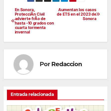
En Sonora,
Aumentan los casos
Navegación
ProtecciÃn Civil
de ETS en el 2023 de
advierte frÃo de
Sonora
de
hasta -10 grados con
cuarta tormenta
entradas
invernal
Por
Redaccion
Entrada relacionada