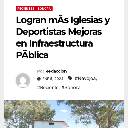
RECIENTES
SONORA
Logran mÃs Iglesias y
Deportistas Mejoras
en Infraestructura
PÃblica
Por
Redaccion
#Navojoa
,
ENE 5, 2024
#Reciente
,
#Sonora