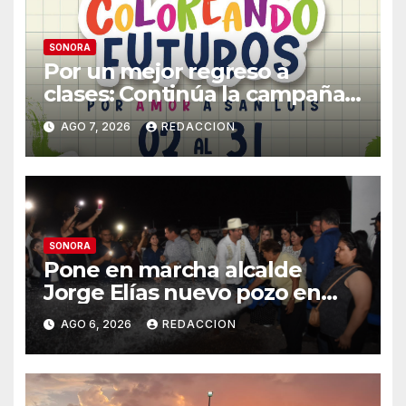
SONORA
Por un mejor regreso a
clases: Continúa la campaña
de recolección de útiles
AGO 7, 2026
REDACCION
«Coloreando Futuros»
SONORA
Pone en marcha alcalde
Jorge Elías nuevo pozo en
Tierra Blanca, Tesia:
AGO 6, 2026
REDACCION
Suministrará 20 litros por
segundo de agua potable