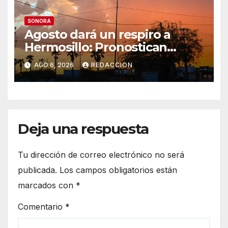
SONORA
Agosto dará un respiro a
Hermosillo: Pronostican
semana lluviosa y
AGO 6, 2026
REDACCION
temperaturas de hasta 34°C
Deja una respuesta
Tu dirección de correo electrónico no será
publicada.
Los campos obligatorios están
marcados con
*
Comentario
*