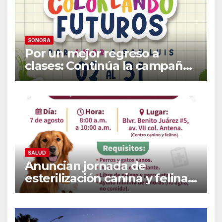
SONORA
Por un mejor regreso a
clases: Continúa la campaña
de recolección de útiles
«Coloreando Futuros»
SALUD
Anuncian jornada de
esterilización canina y felina
en Guaymas este 7 de
agosto: Conoce los requisitos
y sede