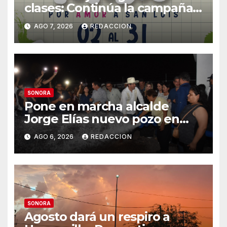
clases: Continúa la campaña
de recolección de útiles
AGO 7, 2026
REDACCION
«Coloreando Futuros»
SONORA
Pone en marcha alcalde
Jorge Elías nuevo pozo en
Tierra Blanca, Tesia:
AGO 6, 2026
REDACCION
Suministrará 20 litros por
segundo de agua potable
SONORA
Agosto dará un respiro a