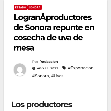
ESTADO
SONORA
LogranÂproductores
de Sonora repunte en
cosecha de uva de
mesa
Por
Redaccion
#Exportacion
,
AGO 28, 2023
#Sonora
,
#Uvas
Los productores