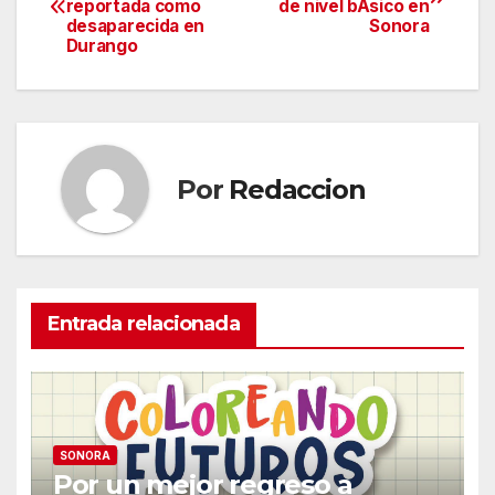
reportada como
de nivel bÃsico en
de
desaparecida en
Sonora
Durango
entradas
Por
Redaccion
Entrada relacionada
SONORA
Por un mejor regreso a