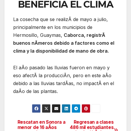
BENEFICIA EL CLIMA
La cosecha que se realizÃ de mayo a julio,
principalmente en los municipios de
Hermosillo, Guaymas,
Caborca, registrÃ
buenos nÃmeros debido a factores como el
clima y la disponibilidad de mano de obra.
El aÃo pasado las lluvias fueron en mayo y
eso afectÃ la producciÃn, pero en este aÃo
debido a las lluvias tardÃas, no impactÃ en el
daÃo de las plantas.
Rescatan en Sonora a
Regresan a clases
Navegación
menor de 16 aÃos
486 mil estudiantes