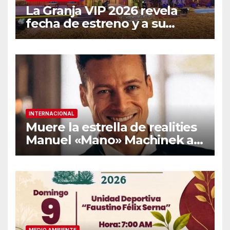
La Granja VIP 2026 revela
fecha de estreno y a su
primer famoso confirmado
INTERNACIONAL
Muere la estrella de realities
Manuel «Mano» Machinek a
los 37 años
MEDIO AMBIENTE