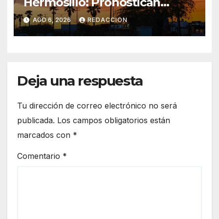
Hermosillo: Pronostican
semana lluviosa y
AGO 6, 2026
REDACCION
temperaturas de hasta 34°C
Deja una respuesta
Tu dirección de correo electrónico no será
publicada.
Los campos obligatorios están
marcados con
*
Comentario
*