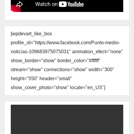
[wpdevart_like_box
profile_id="https://www.facebook.com/Punto-medio-
noticias-109683975075031" animation_efect="none"
show_border="show" border_color="#ffffff"
stream="show" connections="show" width="300"
height="550" header="small"
show_cover_photo="show" locale="en_US"]