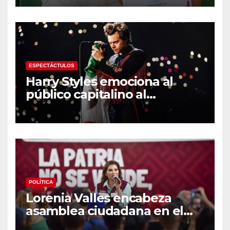
Selección Mexicana Sub-20
en los Juegos
Centroamericanos
ESPECTÁCTULOS
Harry Styles emociona al
público capitalino al
interpretar “Cielito Lindo” en
su tercer concierto en la
CDMX
POLÍTICA
Lorenia Valles encabeza
asamblea ciudadana en el
Parque Laura Alicia Frías de