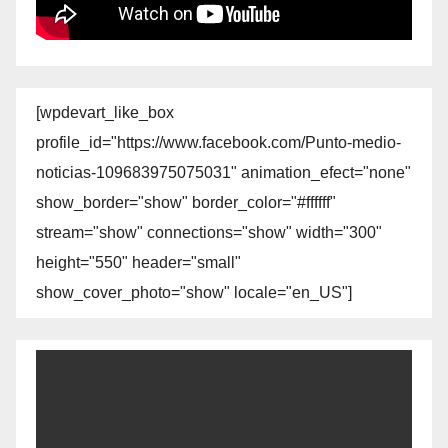
[wpdevart_like_box
profile_id="https://www.facebook.com/Punto-medio-
noticias-109683975075031" animation_efect="none"
show_border="show" border_color="#ffffff"
stream="show" connections="show" width="300"
height="550" header="small"
show_cover_photo="show" locale="en_US"]