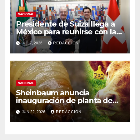
NACIONAL
Presidente de Suiza llega a
México para reunirse con la
presidenta Claudia
JUL 7, 2026
REDACCION
Sheinbaum
NACIONAL
Sheinbaum anuncia
inauguración de planta de
mosca para combatir gusano
JUN 22, 2026
REDACCION
barrenador el viernes;
ganaderos “le dieron la
vuelta” al cierre de frontera