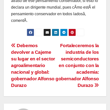
atraso de ese pensamiento conservador, si esto lo
declara un dirigente mundial, pues cÃmo estÃ el
pensamiento conservador en todos ladosâ,
comentÃ.
Navegación
Debemos
Fortaleceremos la
devolver a Cajeme
industria de los
de
su lugar en el sector
semiconductores
entradas
agroalimentario
en conjunto con la
nacional y global:
academia:
gobernador Alfonso
gobernador Alfonso
Durazo
Durazo