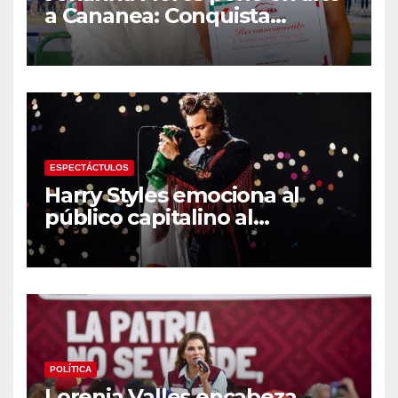
a Cananea: Conquista
medalla de plata con la
Selección Mexicana Sub-20
en los Juegos
Centroamericanos
ESPECTÁCTULOS
Harry Styles emociona al
público capitalino al
interpretar “Cielito Lindo” en
su tercer concierto en la
CDMX
POLÍTICA
Lorenia Valles encabeza