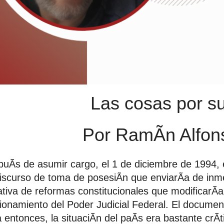
Las cosas por s
Por RamÃn Alfons
uÃs de asumir cargo, el 1 de diciembre de 1994, e
iscurso de toma de posesiÃn que enviarÃa de inm
iativa de reformas constitucionales que modificarÃa
ionamiento del Poder Judicial Federal. El docume
 entonces, la situaciÃn del paÃs era bastante crÃ