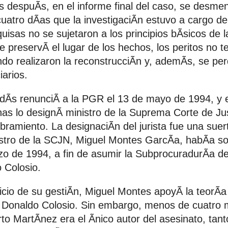
 despuÃs, en el informe final del caso, se desmen
cuatro dÃas que la investigaciÃn estuvo a cargo d
uisas no se sujetaron a los principios bÃsicos de l
e preservÃ el lugar de los hechos, los peritos no t
do realizaron la reconstrucciÃn y, ademÃs, se pe
iarios.
dÃs renunciÃ a la PGR el 13 de mayo de 1994, y e
nas lo designÃ ministro de la Suprema Corte de Just
ramiento. La designaciÃn del jurista fue una suer
stro de la SCJN, Miguel Montes GarcÃa, habÃa soli
o de 1994, a fin de asumir la SubprocuradurÃa de
 Colosio.
nicio de su gestiÃn, Miguel Montes apoyÃ la teorÃ
 Donaldo Colosio. Sin embargo, menos de cuatro
to MartÃnez era el Ãnico autor del asesinato, tant