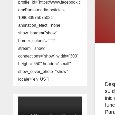
profile_id="https://www.facebook.c
om/Punto-medio-noticias-
109683975075031"
animation_efect="none"
show_border="show"
border_color="#ffffff"
stream="show"
connections="show" width="300"
height="550" header="small"
show_cover_photo="show"
locale="en_US"]
Desp
su d
inic
func
Para