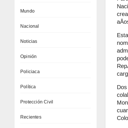
Naci
Mundo
crea
aÃos
Nacional
Esta
Noticias
nomb
admi
Opinión
pode
RepÃ
Policiaca
carg
Dos 
Política
cola
Mont
Protección Civil
cuan
Recientes
Colo