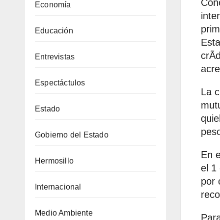
Cono
Economía
inte
prim
Educación
Esta
crÃd
Entrevistas
acre
Espectáctulos
La c
mutu
Estado
quie
peso
Gobierno del Estado
En e
Hermosillo
el 1
por 
Internacional
reco
Medio Ambiente
Para