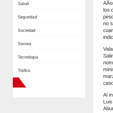
AÃos
Salud
los 
pesq
Seguridad
no s
cuan
Sociedad
indic
Sonora
Vala
Sali
Tecnologia
nomb
mini
Tráfico
marz
caso
Al i
Luis
Abur