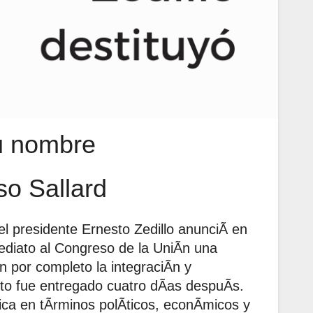
u nombre
o Sallard
l presidente Ernesto Zedillo anunciÃ en
ediato al Congreso de la UniÃn una
n por completo la integraciÃn y
nto fue entregado cuatro dÃas despuÃs.
tica en tÃrminos polÃticos, econÃmicos y