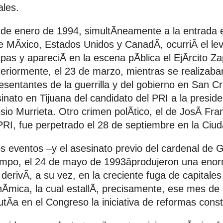
ales.
 de enero de 1994, simultÃneamente a la entrada e
e MÃxico, Estados Unidos y CanadÃ, ocurriÃ el l
pas y apareciÃ en la escena pÃblica el EjÃrcito Za
eriormente, el 23 de marzo, mientras se realizaba
esentantes de la guerrilla y del gobierno en San Cr
inato en Tijuana del candidato del PRI a la presid
sio Murrieta. Otro crimen polÃtico, el de JosÃ Fra
PRI, fue perpetrado el 28 de septiembre en la Ciu
s eventos –y el asesinato previo del cardenal de
po, el 24 de mayo de 1993âprodujeron una enorme 
 derivÃ, a su vez, en la creciente fuga de capitale
Ãmica, la cual estallÃ, precisamente, ese mes de
utÃa en el Congreso la iniciativa de reformas const