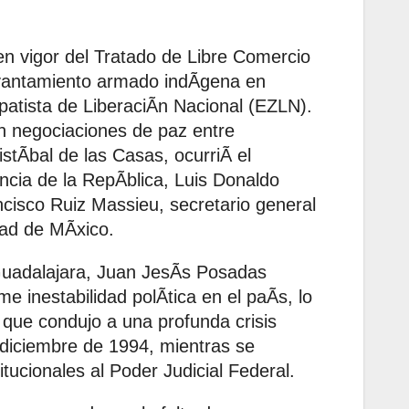
n vigor del Tratado de Libre Comercio
evantamiento armado indÃgena en
patista de LiberaciÃn Nacional (EZLN).
n negociaciones de paz entre
istÃbal de las Casas, ocurriÃ el
encia de la RepÃblica, Luis Donaldo
ncisco Ruiz Massieu, secretario general
dad de MÃxico.
 Guadalajara, Juan JesÃs Posadas
inestabilidad polÃtica en el paÃs, lo
s que condujo a una profunda crisis
 diciembre de 1994, mientras se
itucionales al Poder Judicial Federal.