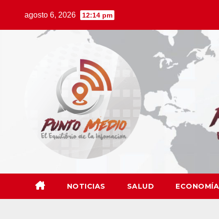
Saltar
agosto 6, 2026
12:14 pm
al
contenido
NOTICIAS
SALUD
ECONOMÍA