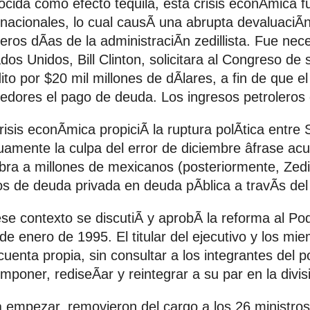
cida como efecto tequila, esta crisis econÃmica fu
rnacionales, lo cual causÃ una abrupta devaluaciÃ
eros dÃas de la administraciÃn zedillista. Fue nec
dos Unidos, Bill Clinton, solicitara al Congreso de
ito por $20 mil millones de dÃlares, a fin de que 
edores el pago de deuda. Los ingresos petrolero
risis econÃmica propiciÃ la ruptura polÃtica entre 
amente la culpa del error de diciembre âfrase acu
bra a millones de mexicanos (posteriormente, Zedi
s de deuda privada en deuda pÃblica a travÃs del
se contexto se discutiÃ y aprobÃ la reforma al Pod
 de enero de 1995. El titular del ejecutivo y los mie
cuenta propia, sin consultar a los integrantes del
mponer, rediseÃar y reintegrar a su par en la divisi
 empezar, removieron del cargo a los 26 ministros