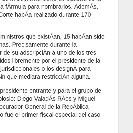
 la fÃrmula para nombrarlos. AdemÃs,
 Corte habÃa realizado durante 170
 ministros que existÃan, 15 habÃan sido
nas. Precisamente durante la
r de su adscripciÃn a uno de los tres
os libremente por el presidente de la
jurisdiccionales o los designÃ para
sin que mediara restricciÃn alguna.
presidente entrante y para el grupo de
olosio: Diego ValadÃs RÃos y Miguel
curador General de la RepÃblica
 fue el primer fiscal especial del caso