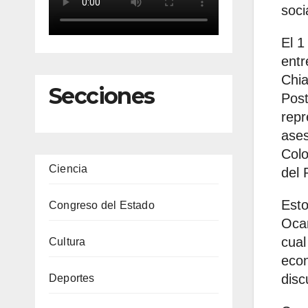
soci
El 1
entr
Chia
Secciones
Post
repr
ases
Colo
Ciencia
del 
Esto
Congreso del Estado
Ocam
cual
Cultura
econ
disc
Deportes