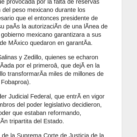
e provocada por la falta de reservas
n del peso mexicano durante los
esario que el entonces presidente de
 su paÃs la autorizaciÃn de una lÃnea de
el gobierno mexicano garantizara a sus
s de MÃxico quedaron en garantÃa.
Salinas y Zedillo, quienes se echaron
Ãada por el primeroâ, que dejÃ en la
llo transformarÃa miles de millones de
 Fobaproa).
er Judicial Federal, que entrÃ en vigor
mbros del poder legislativo decidieron,
 poder que estaban reformando,
Ãn tripartita del Estado.
 de la Suprema Corte de Justicia de la