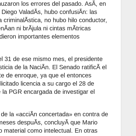
uzaron los errores del pasado. AsÃ, en
e Diego ValadÃs, hubo confusiÃn: las
a criminalÃstica, no hubo hilo conductor,
enÃan ni brÃjula ni cintas mÃtricas
rdieron importantes elementos
l 31 de ese mismo mes, el presidente
icia de la NaciÃn. El Senado ratificÃ el
te de enroque, ya que el entonces
citado licencia a su cargo el 28 de
 la PGR encargada de investigar el
a de la «acciÃn concertada» en contra de
 meses despuÃs, concluyÃ que Mario
o material como intelectual. En otras