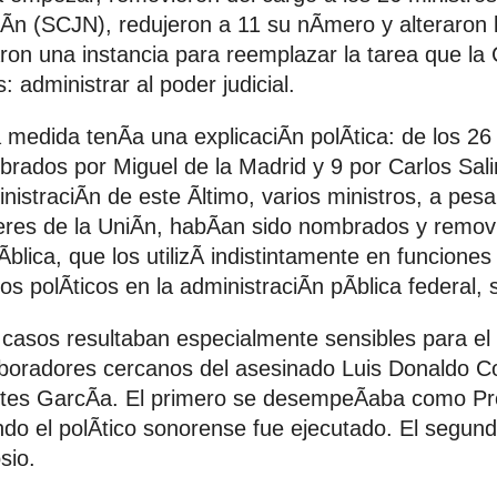
Ãn (SCJN), redujeron a 11 su nÃmero y alteraron
ron una instancia para reemplazar la tarea que la
: administrar al poder judicial.
 medida tenÃa una explicaciÃn polÃtica: de los 26
rados por Miguel de la Madrid y 9 por Carlos Sali
nistraciÃn de este Ãltimo, varios ministros, a pesa
res de la UniÃn, habÃan sido nombrados y removid
blica, que los utilizÃ indistintamente en funciones 
os polÃticos en la administraciÃn pÃblica federal, 
casos resultaban especialmente sensibles para el 
boradores cercanos del asesinado Luis Donaldo C
es GarcÃa. El primero se desempeÃaba como Pro
do el polÃtico sonorense fue ejecutado. El segundo
sio.