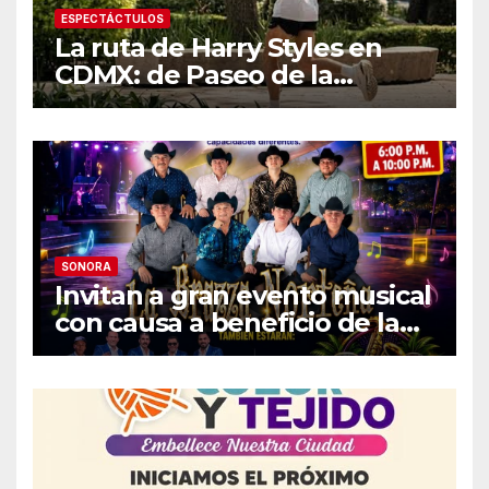
ESPECTÁCTULOS
La ruta de Harry Styles en
CDMX: de Paseo de la
Reforma a los tacos en la
Roma
SONORA
Invitan a gran evento musical
con causa a beneficio de la
Fundación «Ayúdanos a
Ayudar HMO»