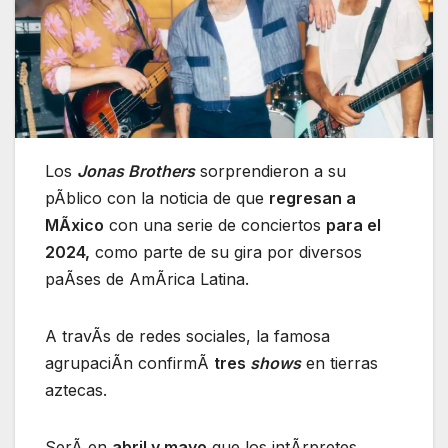
Los
Jonas Brothers
sorprendieron a su
pÃblico con la noticia de que
regresan a
MÃxico
con una serie de conciertos
para el
2024,
como parte de su gira por diversos
paÃses de AmÃrica Latina.
A travÃs de redes sociales, la famosa
agrupaciÃn confirmÃ
tres
shows
en tierras
aztecas.
SerÃ en
abril y mayo
que los intÃrpretes