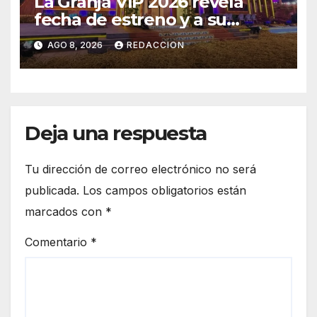
La Granja VIP 2026 revela
fecha de estreno y a su
primer famoso confirmado
AGO 8, 2026
REDACCION
Deja una respuesta
Tu dirección de correo electrónico no será
publicada.
Los campos obligatorios están
marcados con
*
Comentario
*