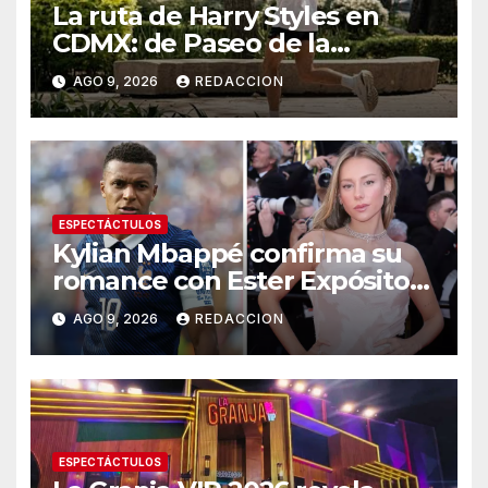
La ruta de Harry Styles en
CDMX: de Paseo de la
Reforma a los tacos en la
AGO 9, 2026
REDACCION
Roma
ESPECTÁCTULOS
Kylian Mbappé confirma su
romance con Ester Expósito
al publicar su primera
AGO 9, 2026
REDACCION
fotografía juntos
ESPECTÁCTULOS