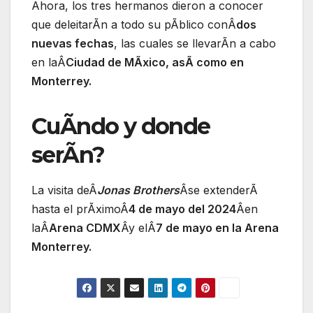
Ahora, los tres hermanos dieron a conocer
que deleitarÃn a todo su pÃblico conÂ
dos
nuevas fechas
, las cuales se llevarÃn a cabo
en laÂ
Ciudad de MÃxico, asÃ como en
Monterrey.
CuÃndo y donde
serÃn?
La visita deÂ
Jonas Brothers
Âse extenderÃ
hasta el prÃximoÂ
4 de mayo del 2024
Âen
laÂ
Arena CDMX
Ây elÂ
7 de mayo en la Arena
Monterrey.