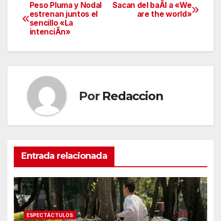
Peso Pluma y Nodal
Sacan del baÃl a «We
Navegación
estrenan juntos el
are the world»
sencillo «La
de
intenciÃn»
entradas
Por
Redaccion
Entrada relacionada
ESPECTÁCTULOS