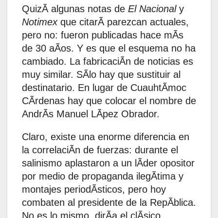
QuizÃ algunas notas de
El Nacional
y
Notimex
que citarÃ parezcan actuales,
pero no: fueron publicadas hace mÃs
de 30 aÃos. Y es que el esquema no ha
cambiado. La fabricaciÃn de noticias es
muy similar. SÃlo hay que sustituir al
destinatario. En lugar de CuauhtÃmoc
CÃrdenas hay que colocar el nombre de
AndrÃs Manuel LÃpez Obrador.
Claro, existe una enorme diferencia en
la correlaciÃn de fuerzas: durante el
salinismo aplastaron a un lÃder opositor
por medio de propaganda ilegÃtima y
montajes periodÃsticos, pero hoy
combaten al presidente de la RepÃblica.
No es lo mismo, dirÃa el clÃsico.