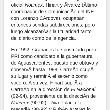
oficial
Notimex
. Hiriart y Ãlvarez (Ãltimo
coordinador de ComunicaciÃn del INE
con Lorenzo CÃrdova), ocupaban
entonces sendas subdirecciones, pero
luego alcanzarÃan la titularidad tanto
del diario como de la agencia.
En 1992, Granados fue postulado por el
PRI como candidato a la gubernatura
de Aguascalientes, puesto que obtuvo y
conservÃ hasta 1998. CarreÃo ocupÃ
su lugar y terminÃ el sexenio como
vocero. A su vez, Hiriart supliÃ a
CarreÃo en la direcciÃn de
El Nacional
(92-94), proveniente de la direcciÃn de
Notimex
(90-92). Riva Palacio lo
precediÃ (88-92) y RubÃn Ãlvarez lo