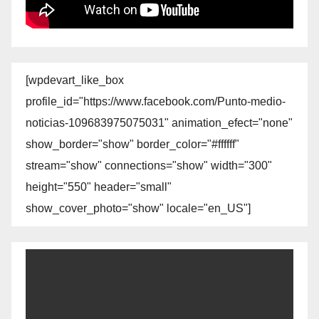
[wpdevart_like_box
profile_id="https://www.facebook.com/Punto-medio-
noticias-109683975075031" animation_efect="none"
show_border="show" border_color="#ffffff"
stream="show" connections="show" width="300"
height="550" header="small"
show_cover_photo="show" locale="en_US"]