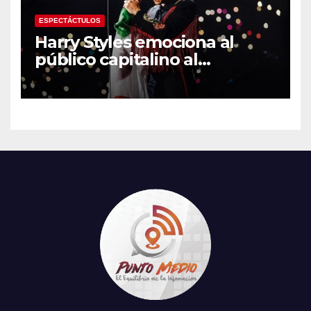
ESPECTÁCTULOS
Harry Styles emociona al
público capitalino al
interpretar “Cielito Lindo” en
su tercer concierto en la
CDMX