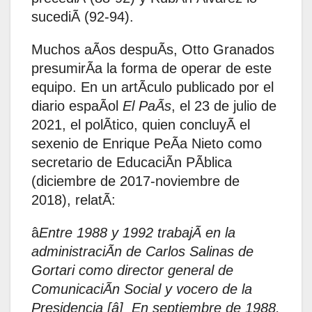
sucediÃ (92-94).
Muchos aÃos despuÃs, Otto Granados
presumirÃa la forma de operar de este
equipo. En un artÃculo publicado por el
diario espaÃol
El PaÃs
, el 23 de julio de
2021, el polÃtico, quien concluyÃ el
sexenio de Enrique PeÃa Nieto como
secretario de EducaciÃn PÃblica
(diciembre de 2017-noviembre de
2018), relatÃ:
â
Entre 1988 y 1992 trabajÃ en la
administraciÃn de Carlos Salinas de
Gortari como director general de
ComunicaciÃn Social y vocero de la
Presidencia [â] En septiembre de 1988,