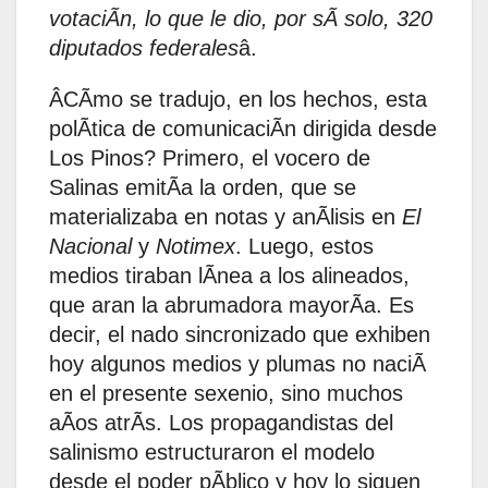
votaciÃn, lo que le dio, por sÃ solo, 320
diputados federales
â.
ÂCÃmo se tradujo, en los hechos, esta
polÃtica de comunicaciÃn dirigida desde
Los Pinos? Primero, el vocero de
Salinas emitÃa la orden, que se
materializaba en notas y anÃlisis en
El
Nacional
y
Notimex
. Luego, estos
medios tiraban lÃnea a los alineados,
que aran la abrumadora mayorÃa. Es
decir, el nado sincronizado que exhiben
hoy algunos medios y plumas no naciÃ
en el presente sexenio, sino muchos
aÃos atrÃs. Los propagandistas del
salinismo estructuraron el modelo
desde el poder pÃblico y hoy lo siguen