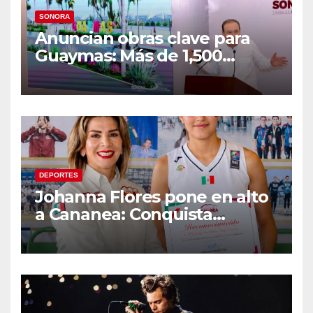
SONORA
Anuncian obras clave para
Guaymas: Más de 1,500
viviendas, modernización del
malecón y nuevo hospital del
IMSS
DEPORTES
Johanna Flores pone en alto
a Cananea: Conquista
medalla de plata con la
Selección Mexicana Sub-20
en los Juegos
Centroamericanos