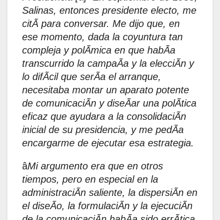
Salinas, entonces presidente electo, me
citÃ para conversar. Me dijo que, en
ese momento, dada la coyuntura tan
compleja y polÃmica en que habÃa
transcurrido la campaÃa y la elecciÃn y
lo difÃcil que serÃa el arranque,
necesitaba montar un aparato potente
de comunicaciÃn y diseÃar una polÃtica
eficaz que ayudara a la consolidaciÃn
inicial de su presidencia, y me pedÃa
encargarme de ejecutar esa estrategia.
â
Mi argumento era que en otros
tiempos, pero en especial en la
administraciÃn saliente, la dispersiÃn en
el diseÃo, la formulaciÃn y la ejecuciÃn
de la comunicaciÃn habÃa sido errÃtica,