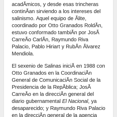
acadÃmicos, y desde esas trincheras
continÃan sirviendo a los intereses del
salinismo. Aquel equipo de Ãlite,
coordinado por Otto Granados RoldÃn,
estuvo conformado tambiÃn por JosÃ
CarreÃo CarlÃn, Raymundo Riva
Palacio, Pablo Hiriart y RubÃn Ãlvarez
Mendiola.
El sexenio de Salinas iniciÃ en 1988 con
Otto Granados en la CoordinaciÃn
General de ComunicaciÃn Social de la
Presidencia de la RepÃblica; JosÃ
CarreÃo en la direcciÃn general del
diario gubernamental
El Nacional
, ya
desaparecido; y Raymundo Riva Palacio
en la direcciÃn general de la agencia