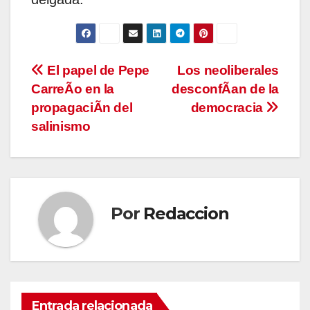
Navegación
El papel de Pepe
Los neoliberales
CarreÃo en la
desconfÃan de la
de
propagaciÃn del
democracia
entradas
salinismo
Por
Redaccion
Entrada relacionada