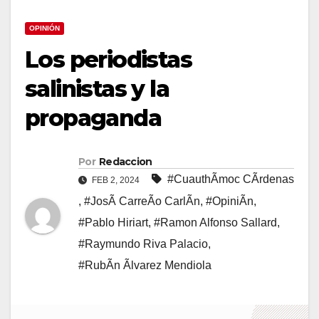
OPINIÓN
Los periodistas
salinistas y la
propaganda
Por
Redaccion
#CuauthÃmoc CÃrdenas
FEB 2, 2024
,
#JosÃ CarreÃo CarlÃn
,
#OpiniÃn
,
#Pablo Hiriart
,
#Ramon Alfonso Sallard
,
#Raymundo Riva Palacio
,
#RubÃn Ãlvarez Mendiola