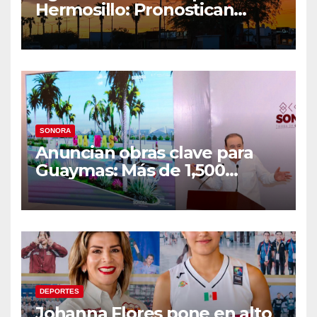
Hermosillo: Pronostican
semana lluviosa y
temperaturas de hasta 34°C
SONORA
Anuncian obras clave para
Guaymas: Más de 1,500
viviendas, modernización del
malecón y nuevo hospital del
IMSS
DEPORTES
Johanna Flores pone en alto