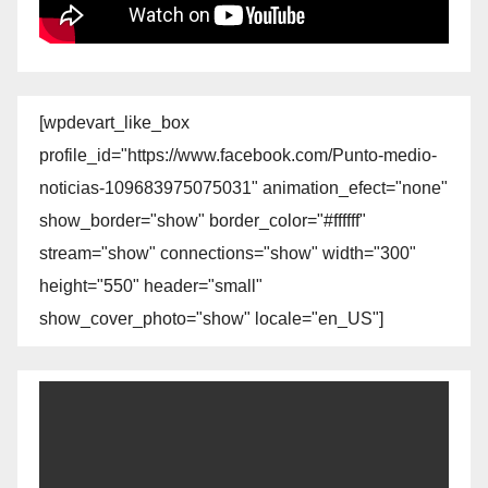
[wpdevart_like_box
profile_id="https://www.facebook.com/Punto-medio-
noticias-109683975075031" animation_efect="none"
show_border="show" border_color="#ffffff"
stream="show" connections="show" width="300"
height="550" header="small"
show_cover_photo="show" locale="en_US"]