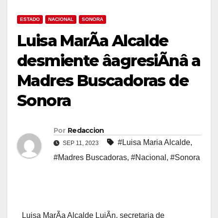
ESTADO
NACIONAL
SONORA
Luisa MarÃa Alcalde
desmiente âagresiÃnâ a
Madres Buscadoras de
Sonora
Por
Redaccion
#Luisa Maria Alcalde
,
SEP 11, 2023
#Madres Buscadoras
,
#Nacional
,
#Sonora
Luisa MarÃa Alcalde LujÃn, secretaria de