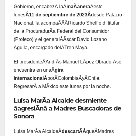
Gobierno, encabezÃ laÂ
maÃanera
Âeste
lunes
Â11 de septiembre de 2023Â
desde Palacio
Nacional, la acompaÃÃÂRicardo Sheffield, titular
de la ProcuradurÃa Federal del Consumidor
(Profeco) y el generalÂÃscar David Lozano
Ãguila, encargado delÂTren Maya.
El presidenteÂAndrÃs Manuel LÃpez ObradorÂse
encuentra en unaÂ
gira
internacionalÂ
porÂColombiaÂyÂChile.
RegresarÃ a MÃxico este lunes por la noche.
Luisa MarÃa Alcalde desmiente
âagresiÃnâ a Madres Buscadoras de
Sonora
Luisa MarÃa AlcaldeÂ
descartÃÂ
queÂMadres