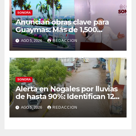
SONORA
Anuncian obras clave para
Guaymas: Más de 1,500
viviendas, modernización del
AGO 5, 2026
REDACCION
malecón y nuevo hospital del
IMSS
SONORA
Alerta en Nogales por lluvias
de hasta 90%: Identifican 12
vialidades con alto riesgo de
AGO 5, 2026
REDACCION
arroyos e inundaciones