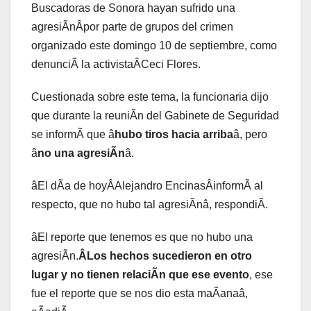
Buscadoras de Sonora hayan sufrido una
agresiÃnÂpor parte de grupos del crimen
organizado este domingo 10 de septiembre, como
denunciÃ la activistaÂCeci Flores.
Cuestionada sobre este tema, la funcionaria dijo
que durante la reuniÃn del Gabinete de Seguridad
se informÃ que â
hubo tiros hacia arriba
â, pero
â
no una agresiÃn
â.
âEl dÃa de hoyÂAlejandro EncinasÂinformÃ al
respecto, que no hubo tal agresiÃnâ, respondiÃ.
âEl reporte que tenemos es que no hubo una
agresiÃn.
ÂLos hechos sucedieron en otro
lugar y no tienen relaciÃn que ese evento
, ese
fue el reporte que se nos dio esta maÃanaâ,