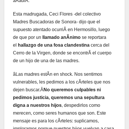
aÃadiÃ.
Esta madrugada, Ceci Flores -del colectivo
Madres Buscadoras de Sonora- dijo que el
supuesto atentado ocurriÃ en Hermosillo, luego
de que por un
llamado anÃnimo
se reportara
el
hallazgo de una fosa clandestina
cerca del
Cerro de la Virgen, donde se encontrÃ el cuerpo
de un hijo de una de las madres.
âLas madres estÃn en shock. Nos sentimos
vulnerables, les pedimos a los cÃrteles que nos
dejen buscar.Â
No queremos culpables ni
pedimos justicia, queremos una sepultura
digna a nuestros hijos
, despedirlos como
merecen, como seres humanos que son. Este
mensaje es para los cÃrteles: suplicamos,
imploramos porque nuestros hijos vuelvan a casa