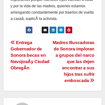
y por la vida de las madres, quienes estamos
arriesgando constantemente por traerlos de vuelta
a casaâ, suplicÃ la activista.
Navegación
Entrega
Madres Buscadoras
Gobernador de
de Sonora imploran
de
Sonora becas en
a grupos del narco
entradas
NavojoaÂy Ciudad
que las dejen
ObregÃn
encontrar a sus
hijos tras sufrir
emboscada