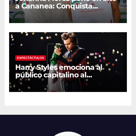
a Cananea: Conquista
medalla de plata con la
Selección Mexicana Sub-20
en los Juegos
Centroamericanos
ESPECTÁCTULOS
Harry Styles emociona al
público capitalino al
interpretar “Cielito Lindo” en
su tercer concierto en la
CDMX