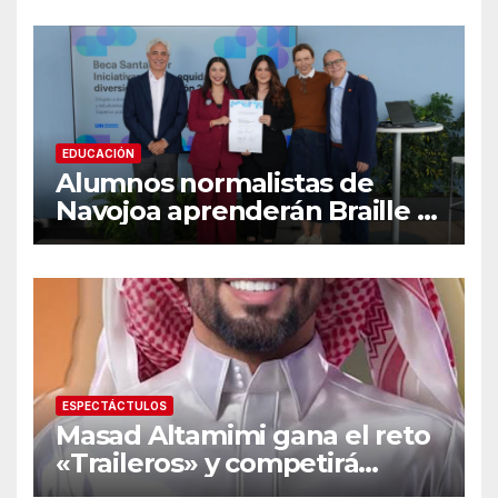
recomendaciones clave y
señales de alarma
EDUCACIÓN
Alumnos normalistas de
Navojoa aprenderán Braille y
Lengua de Señas tras ganar
beca nacional Santander
ESPECTÁCTULOS
Masad Altamimi gana el reto
«Traileros» y competirá
contra Moisés Peñaloza por