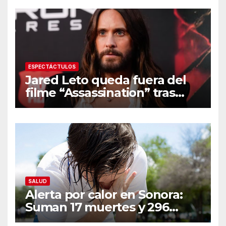
ESPECTÁCTULOS
Jared Leto queda fuera del
filme “Assassination” tras
resurgir denuncias de
conducta sexual inapropiada
SALUD
Alerta por calor en Sonora:
Suman 17 muertes y 296
casos; estas son las