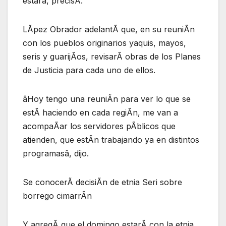
estarâ, precisÃ.
LÃpez Obrador adelantÃ que, en su reuniÃn
con los pueblos originarios yaquis, mayos,
seris y guarijÃos, revisarÃ obras de los Planes
de Justicia para cada uno de ellos.
âHoy tengo una reuniÃn para ver lo que se
estÃ haciendo en cada regiÃn, me van a
acompaÃar los servidores pÃblicos que
atienden, que estÃn trabajando ya en distintos
programasâ, dijo.
Se conocerÃ decisiÃn de etnia Seri sobre
borrego cimarrÃn
Y agregÃ que el domingo estarÃ con la etnia