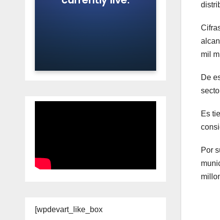
distr
Cifra
alcan
mil m
De es
secto
Es ti
consi
Por s
munic
millo
[wpdevart_like_box