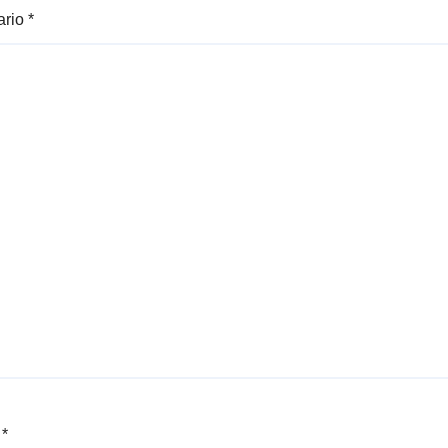
ario
*
e
*