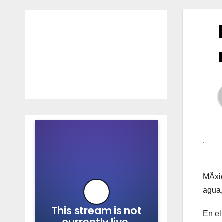
.
MÃxic
agua,
En el