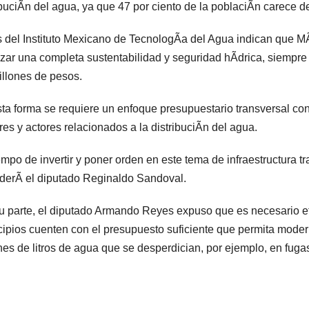
ibuciÃn del agua, ya que 47 por ciento de la poblaciÃn carece de
s del Instituto Mexicano de TecnologÃa del Agua indican que 
zar una completa sustentabilidad y seguridad hÃdrica, siempre
illones de pesos.
ta forma se requiere un enfoque presupuestario transversal con
res y actores relacionados a la distribuciÃn del agua.
empo de invertir y poner orden en este tema de infraestructura 
derÃ el diputado Reginaldo Sandoval.
u parte, el diputado Armando Reyes expuso que es necesario et
ipios cuenten con el presupuesto suficiente que permita moderniz
nes de litros de agua que se desperdician, por ejemplo, en fuga