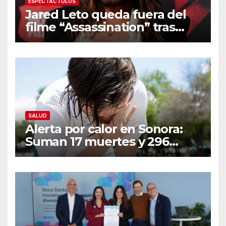
ESPECTÁCTULOS
Jared Leto queda fuera del
filme “Assassination” tras
resurgir denuncias de
conducta sexual inapropiada
SALUD
Alerta por calor en Sonora:
Suman 17 muertes y 296
casos; estas son las
recomendaciones clave y
señales de alarma