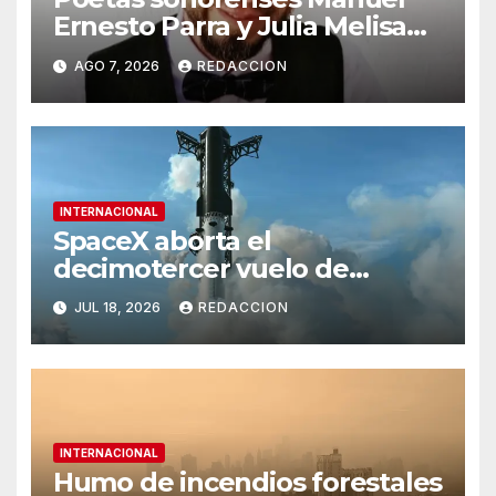
Ernesto Parra y Julia Melisa
Rivas representarán a México
AGO 7, 2026
REDACCION
en gira literaria por Argentina
INTERNACIONAL
SpaceX aborta el
decimotercer vuelo de
prueba de Starship tras fallas
JUL 18, 2026
REDACCION
en la cuenta regresiva
INTERNACIONAL
Humo de incendios forestales