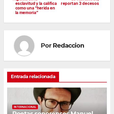
esclavitud y la califica
reportan 3 decesos
entradas
como una “herida en
la memoria”
Por
Redaccion
Entrada relacionada
INTERNACIONAL
Poetas sonorenses Manuel