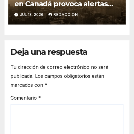
en Canadá provoca alertas
ambientales en el noreste de
JUL 18, 2026
REDACCION
Estados Unidos
Deja una respuesta
Tu dirección de correo electrónico no será
publicada.
Los campos obligatorios están
marcados con
*
Comentario
*