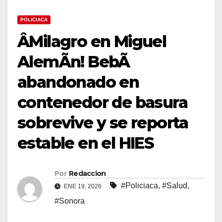
POLICIACA
ÂMilagro en Miguel
AlemÃn! BebÃ
abandonado en
contenedor de basura
sobrevive y se reporta
estable en el HIES
Por
Redaccion
#Policiaca
,
#Salud
,
ENE 19, 2026
#Sonora