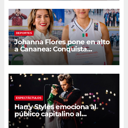
IMSS
DEPORTES
Johanna Flores pone en alto
a Cananea: Conquista
medalla de plata con la
Selección Mexicana Sub-20
en los Juegos
Centroamericanos
ESPECTÁCTULOS
Harry Styles emociona al
público capitalino al
interpretar “Cielito Lindo” en