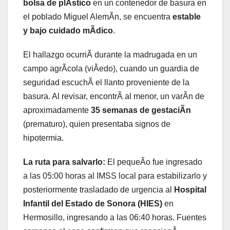
bolsa de plÃstico
en un contenedor de basura en
el poblado Miguel AlemÃn, se encuentra
estable
y bajo cuidado mÃdico
.
El hallazgo ocurriÃ durante la madrugada en un
campo agrÃcola (viÃedo), cuando un guardia de
seguridad escuchÃ el llanto proveniente de la
basura. Al revisar, encontrÃ al menor, un varÃn de
aproximadamente
35 semanas de gestaciÃn
(prematuro), quien presentaba signos de
hipotermia.
La ruta para salvarlo:
El pequeÃo fue ingresado
a las 05:00 horas al IMSS local para estabilizarlo y
posteriormente trasladado de urgencia al
Hospital
Infantil del Estado de Sonora (HIES)
en
Hermosillo, ingresando a las 06:40 horas. Fuentes