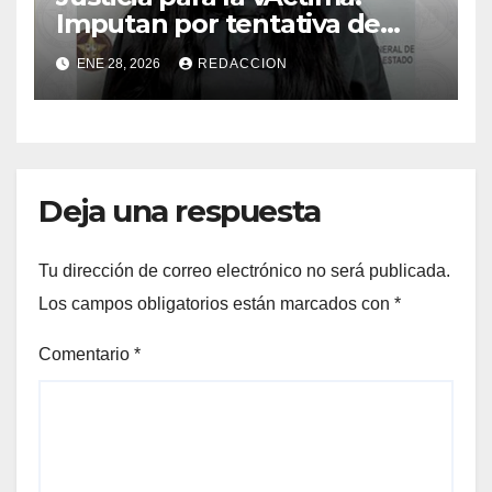
Imputan por tentativa de
feminicidio a mujer que
ENE 28, 2026
REDACCION
irrumpiÃ en casa de Lomas
de Anza para atacar a otra
Deja una respuesta
Tu dirección de correo electrónico no será publicada.
Los campos obligatorios están marcados con
*
Comentario
*