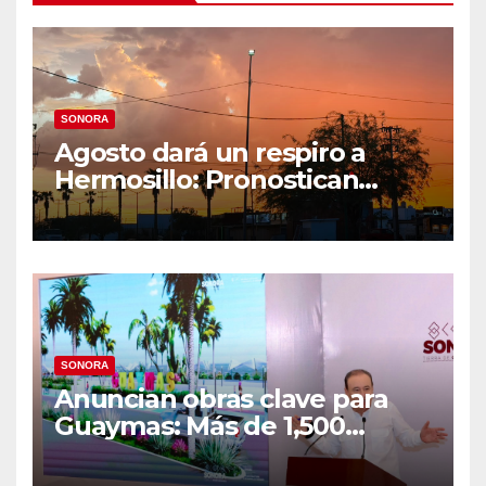
SONORA
Agosto dará un respiro a
Hermosillo: Pronostican
semana lluviosa y
temperaturas de hasta 34°C
SONORA
Anuncian obras clave para
Guaymas: Más de 1,500
viviendas, modernización del
malecón y nuevo hospital del