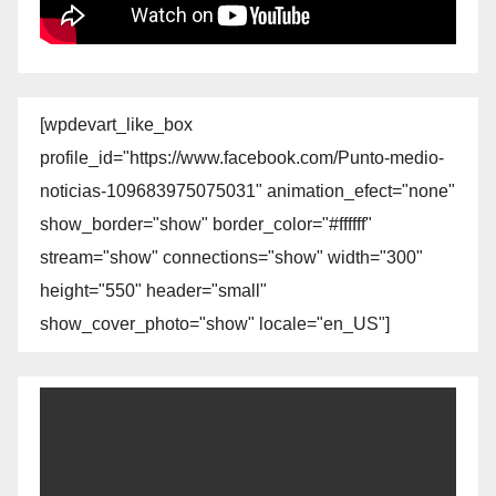
[wpdevart_like_box
profile_id="https://www.facebook.com/Punto-medio-
noticias-109683975075031" animation_efect="none"
show_border="show" border_color="#ffffff"
stream="show" connections="show" width="300"
height="550" header="small"
show_cover_photo="show" locale="en_US"]