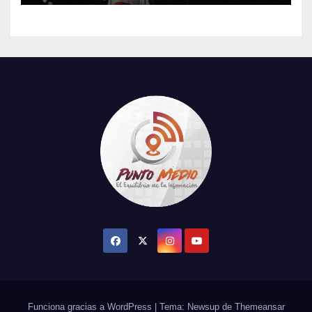
su tercer concierto en la
CDMX
Funciona gracias a WordPress
|
Tema: Newsup de
Themeansar