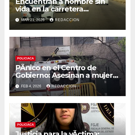
Encuentran a hombre sin
vida en la carretera
Hermosillo-Kino; presumen
MAR 21, 2026
REDACCION
infarto mientras pedaleaba
POLICIACA
PÃnico en el Centro de
Gobierno: Asesinan a mujer
en el estacionamiento del
FEB 4, 2026
REDACCION
Edificio MÃxico; FiscalÃa
busca al agresor
POLICIACA
Justicia para la vÃctima: