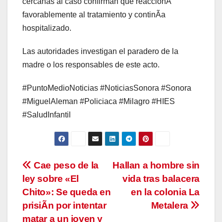
cercanas al caso confirman que reaccionÃ
favorablemente al tratamiento y continÃa
hospitalizado.
Las autoridades investigan el paradero de la
madre o los responsables de este acto.
#PuntoMedioNoticias #NoticiasSonora #Sonora
#MiguelAleman #Policiaca #Milagro #HIES
#SaludInfantil
Navegación
Cae peso de la
Hallan a hombre sin
ley sobre «El
vida tras balacera
de
Chito»: Se queda en
en la colonia La
entradas
prisiÃn por intentar
Metalera
matar a un joven y