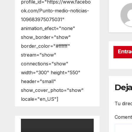
profile_id="https://www.facebo
ok.com/Punto-medio-noticias-
109683975075031"
animation_efect="none"
show_border="show"
border_color="#ffffff"
Entra
stream="show"
connections="show"
width="300" height="550"
header="small"
Deja
show_cover_photo="show"
locale="en_US"]
Tu dire
Coment