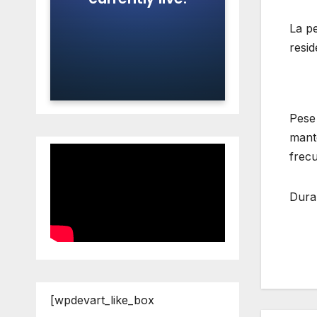
La pe
resid
Pese 
mant
frec
Dura
[wpdevart_like_box