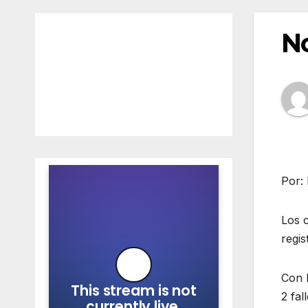
No
Por:
Los 
regis
Con 
2 fal