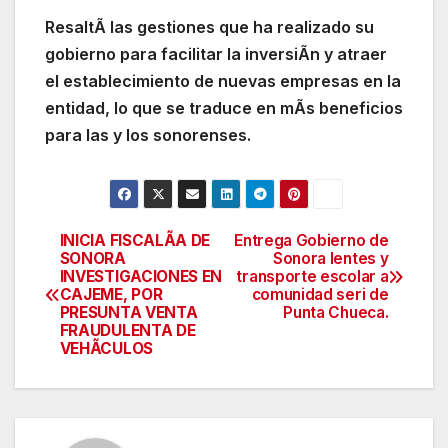
ResaltÃ las gestiones que ha realizado su
gobierno para facilitar la inversiÃn y atraer
el establecimiento de nuevas empresas en la
entidad, lo que se traduce en mÃs beneficios
para las y los sonorenses.
INICIA FISCALÃA DE
Entrega Gobierno de
Navegación
SONORA
Sonora lentes y
INVESTIGACIONES EN
transporte escolar a
de
CAJEME, POR
comunidad seri de
PRESUNTA VENTA
Punta Chueca.
entradas
FRAUDULENTA DE
VEHÃCULOS