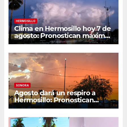
HERMOSILLO
Clima en Hermosillo hoy 7 de
agosto: Pronostican máxima
de 42°C, sensación térmica
de 44°C y 70% de
probabilidad de lluvia
SONORA
Agosto dará un respiro a
Hermosillo: Pronostican
semana lluviosa y
temperaturas de hasta 34°C