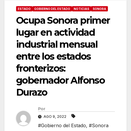
ESTADO
GOBIERNO DEL ESTADO
NOTICIAS
SONORA
Ocupa Sonora primer
lugar en actividad
industrial mensual
entre los estados
fronterizos:
gobernador Alfonso
Durazo
Por
AGO 9, 2022
#Gobierno del Estado
,
#Sonora