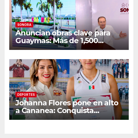
SONORA
Anuncian obras clave para
Guaymas: Más de 1,500
viviendas, modernización del
malecón y nuevo hospital del
IMSS
DEPORTES
Johanna Flores pone en alto
a Cananea: Conquista
medalla de plata con la
Selección Mexicana Sub-20
en los Juegos