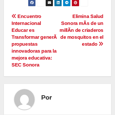
Navegación
Encuentro
Elimina Salud
Internacional
Sonora mÃs de un
de
Educar es
millÃn de criaderos
entradas
Transformar generÃ
de mosquitos en el
propuestas
estado
innovadoras para la
mejora educativa:
SEC Sonora
Por