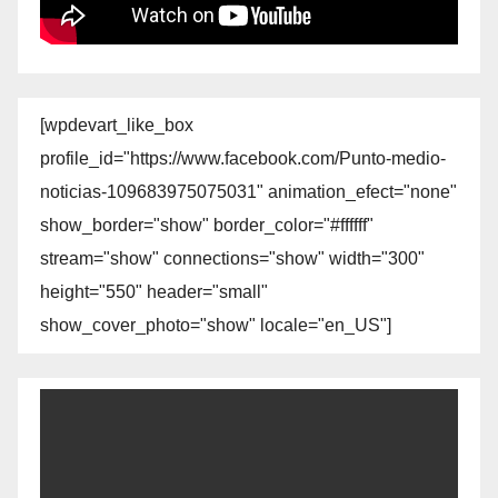
[wpdevart_like_box
profile_id="https://www.facebook.com/Punto-medio-
noticias-109683975075031" animation_efect="none"
show_border="show" border_color="#ffffff"
stream="show" connections="show" width="300"
height="550" header="small"
show_cover_photo="show" locale="en_US"]