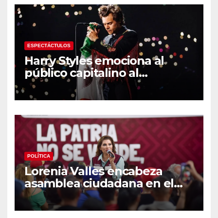
Centroamericanos
ESPECTÁCTULOS
Harry Styles emociona al
público capitalino al
interpretar “Cielito Lindo” en
su tercer concierto en la
CDMX
POLÍTICA
Lorenia Valles encabeza
asamblea ciudadana en el
Parque Laura Alicia Frías de
Hermosillo