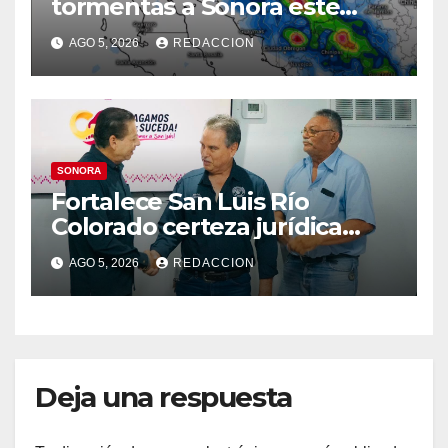
tormentas a Sonora este
miércoles: Prevén lluvias en
AGO 5, 2026
REDACCION
el Norte, la Sierra y
Hermosillo
SONORA
Fortalece San Luis Río
Colorado certeza jurídica
para la Asociación de
AGO 5, 2026
REDACCION
Ganaderos
Deja una respuesta