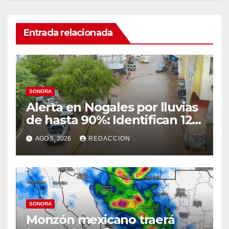
Entrada relacionada
SONORA
Alerta en Nogales por lluvias
de hasta 90%: Identifican 12
vialidades con alto riesgo de
AGO 5, 2026
REDACCION
arroyos e inundaciones
SONORA
Monzón mexicano traerá