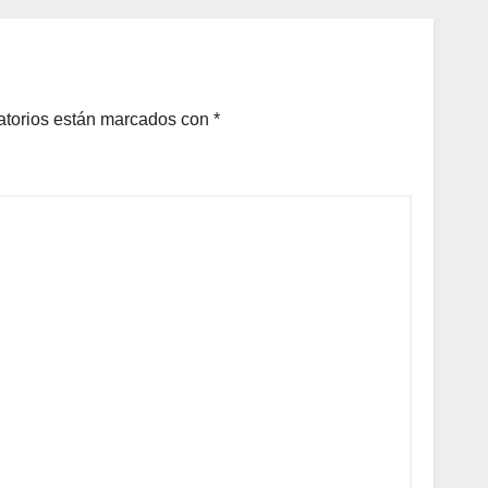
vo
inundaciones
SS
atorios están marcados con
*