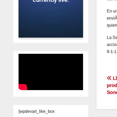
En un
enviÃ
quien
La Se
accio
9-1-1
Na
Ll
prod
de
Son
en
[wpdevart_like_box