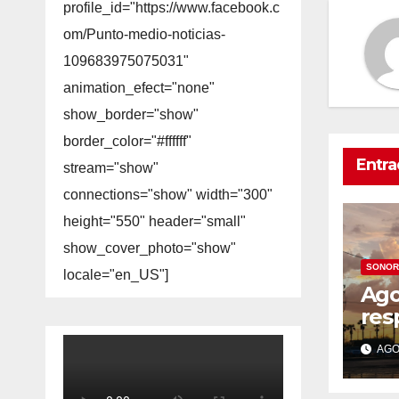
profile_id="https://www.facebook.c
om/Punto-medio-noticias-
109683975075031"
animation_efect="none"
show_border="show"
border_color="#ffffff"
Entra
stream="show"
connections="show" width="300"
height="550" header="small"
show_cover_photo="show"
SONOR
locale="en_US"]
Ago
res
Her
AGO 
Pro
sem