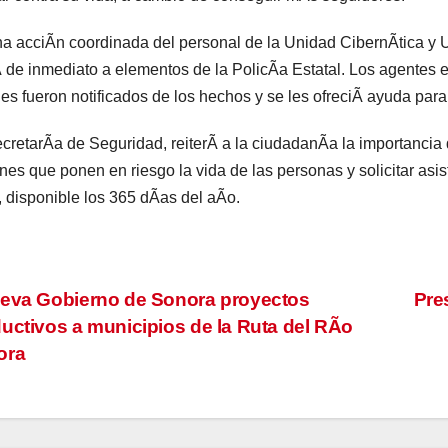
a acciÃn coordinada del personal de la Unidad CibernÃtica y Un
 de inmediato a elementos de la PolicÃa Estatal. Los agentes es
es fueron notificados de los hechos y se les ofreciÃ ayuda para 
cretarÃa de Seguridad, reiterÃ a la ciudadanÃa la importancia
nes que ponen en riesgo la vida de las personas y solicitar as
, disponible los 365 dÃas del aÃo.
vegación
eva Gobierno de Sonora proyectos
Pre
uctivos a municipios de la Ruta del RÃo
ora
tradas