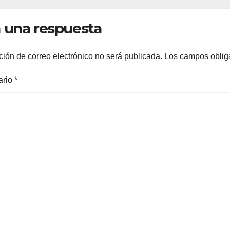
peraturas de
malecón y nue
ta 34°C
hospital del IM
 una respuesta
ción de correo electrónico no será publicada.
Los campos oblig
ario
*