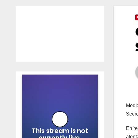
Media
Secre
En re
atent