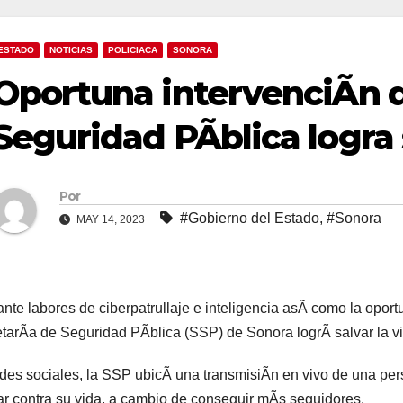
ESTADO
NOTICIAS
POLICIACA
SONORA
Oportuna intervenciÃn 
Seguridad PÃblica logra 
Por
#Gobierno del Estado
,
#Sonora
MAY 14, 2023
nte labores de ciberpatrullaje e inteligencia asÃ como la oportu
tarÃa de Seguridad PÃblica (SSP) de Sonora logrÃ salvar la v
des sociales, la SSP ubicÃ una transmisiÃn en vivo de una pe
ar contra su vida, a cambio de conseguir mÃs seguidores.