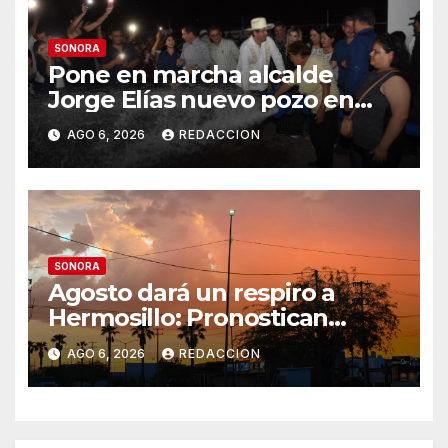
SONORA
Pone en marcha alcalde
Jorge Elías nuevo pozo en
Tierra Blanca, Tesia:
AGO 6, 2026
REDACCION
Suministrará 20 litros por
segundo de agua potable
SONORA
Agosto dará un respiro a
Hermosillo: Pronostican
semana lluviosa y
AGO 6, 2026
REDACCION
temperaturas de hasta 34°C