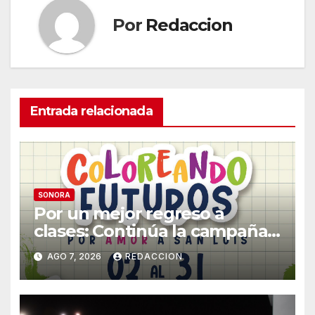
Por
Redaccion
Entrada relacionada
SONORA
Por un mejor regreso a
clases: Continúa la campaña
de recolección de útiles
AGO 7, 2026
REDACCION
«Coloreando Futuros»