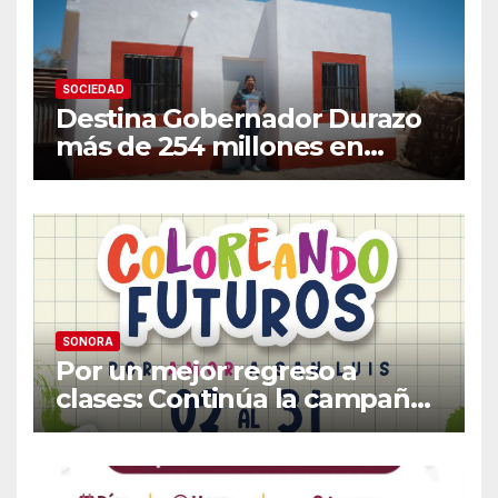
SOCIEDAD
Destina Gobernador Durazo
más de 254 millones en
acciones de vivienda para
familias vulnerables
SONORA
Por un mejor regreso a
clases: Continúa la campaña
de recolección de útiles
«Coloreando Futuros»