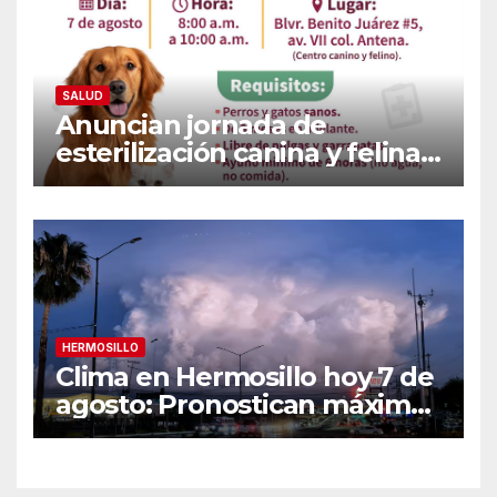
SALUD
Anuncian jornada de
esterilización canina y felina
en Guaymas este 7 de
agosto: Conoce los requisitos
y sede
HERMOSILLO
Clima en Hermosillo hoy 7 de
agosto: Pronostican máxima
de 42°C, sensación térmica
de 44°C y 70% de
probabilidad de lluvia