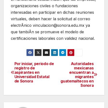
organizaciones civiles o fundaciones
interesadas en participar en dichas reuniones
virtuales, deben hacer la solicitud al correo
electrÃnico vinculacion@sonora.edu.mx ya
que tambiÃn se promueve el modelo de
certificaciones laborales con validez nacional.
Por iniciar, periodo de
Autoridades
Navegación
registro de
mexicanas
aspirantes en
encuentran a
de
Universidad Estatal
migrantes
de Sonora
guatemaltecos en
entradas
Sonora