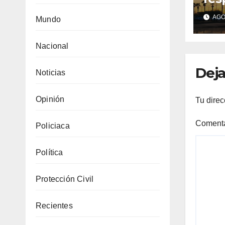
Her
AGO 
Mundo
Pro
sem
Nacional
tem
has
Deja
Noticias
Opinión
Tu direc
Coment
Policiaca
Política
Protección Civil
Recientes