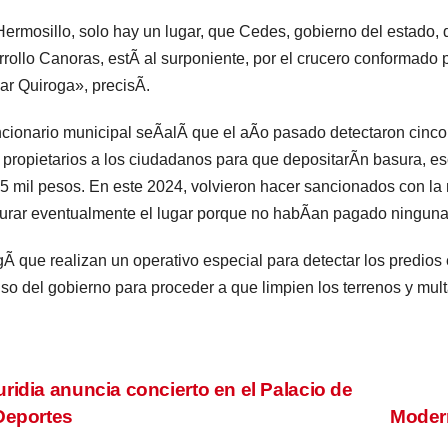
ermosillo, solo hay un lugar, que Cedes, gobierno del estado, 
rollo Canoras, estÃ al surponiente, por el crucero conformado 
ar Quiroga», precisÃ.
ncionario municipal seÃalÃ que el aÃo pasado detectaron cinc
 propietarios a los ciudadanos para que depositarÃn basura, 
5 mil pesos. En este 2024, volvieron hacer sancionados con la 
urar eventualmente el lugar porque no habÃan pagado ninguna 
Ã que realizan un operativo especial para detectar los predios
so del gobierno para proceder a que limpien los terrenos y mult
vegación
ridia anuncia concierto en el Palacio de
Deportes
Modern