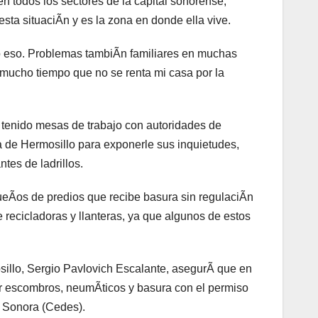
 todos los sectores de la capital sonorense,
ta situaciÃn y es la zona en donde ella vive.
 eso. Problemas tambiÃn familiares en muchas
e mucho tiempo que no se renta mi casa por la
 tenido mesas de trabajo con autoridades de
a de Hermosillo para exponerle sus inquietudes,
tes de ladrillos.
ueÃos de predios que recibe basura sin regulaciÃn
 recicladoras y llanteras, ya que algunos de estos
osillo, Sergio Pavlovich Escalante, asegurÃ que en
mar escombros, neumÃticos y basura con el permiso
 Sonora (Cedes).