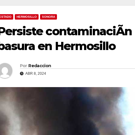
ESTADO
HERMOSILLO
SONORA
Persiste contaminaciÃn
basura en Hermosillo
Por
Redaccion
ABR 8, 2024