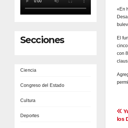
«En H
Desar
bulev
Secciones
El fu
cinco
con 8
claus
Ciencia
Agreg
permi
Congreso del Estado
Cultura
Na
Yu
Deportes
los 
de