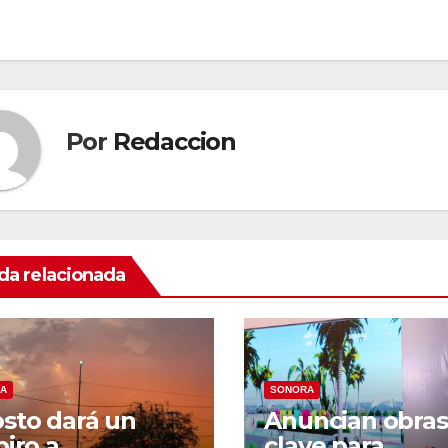
tradas
Por
Redaccion
da relacionada
A
SONORA
sto dará un
Anuncian obras
piro a
clave para