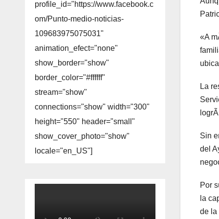
Aunqu
profile_id="https://www.facebook.c
Patri
om/Punto-medio-noticias-
109683975075031"
«A mÃ
animation_efect="none"
famil
show_border="show"
ubica
border_color="#ffffff"
La re
stream="show"
Servi
connections="show" width="300"
logrÃ
height="550" header="small"
Sin e
show_cover_photo="show"
del A
locale="en_US"]
negoc
Por s
la ca
de la