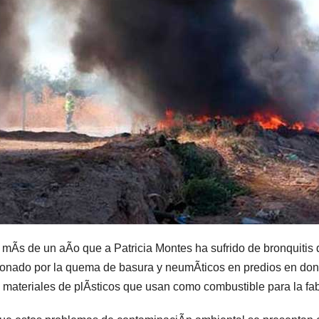
mÃs de un aÃo que a Patricia Montes ha sufrido de bronquitis 
onado por la quema de basura y neumÃticos en predios en don
materiales de plÃsticos que usan como combustible para la fabr