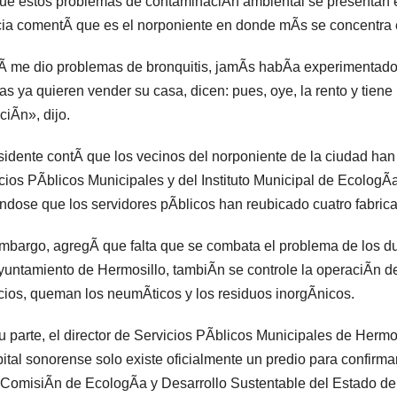
e estos problemas de contaminaciÃn ambiental se presentan en
cia comentÃ que es el norponiente en donde mÃs se concentra es
 me dio problemas de bronquitis, jamÃs habÃa experimentado
ias ya quieren vender su casa, dicen: pues, oye, la rento y tien
ciÃn», dijo.
sidente contÃ que los vecinos del norponiente de la ciudad han
cios PÃblicos Municipales y del Instituto Municipal de EcologÃ
ndose que los servidores pÃblicos han reubicado cuatro fabrican
mbargo, agregÃ que falta que se combata el problema de los d
yuntamiento de Hermosillo, tambiÃn se controle la operaciÃn de
ios, queman los neumÃticos y los residuos inorgÃnicos.
u parte, el director de Servicios PÃblicos Municipales de Herm
pital sonorense solo existe oficialmente un predio para confir
 ComisiÃn de EcologÃa y Desarrollo Sustentable del Estado de