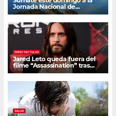
Súmate este domingo a la
Jornada Nacional de
Reforestación 2026
ESPECTÁCTULOS
Jared Leto queda fuera del
filme “Assassination” tras
resurgir denuncias de
conducta sexual inapropiada
SALUD