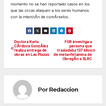
momento no se han reportado casos en los
que las orcas ataquen a los seres humanos
con la intenciÃn de comÃrselos.
Doctora Karla
FGR investiga a
Navegación
CÃrdova GonzÃlez
persona que
realiza entrega de
trasladaba 137 kilos
de
obras en Las Plazas
de metanfetamina de
ObregÃn a SLRC
entradas
Por
Redaccion