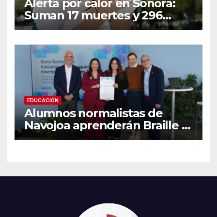
Alerta por calor en Sonora:
Suman 17 muertes y 296
casos; estas son las
recomendaciones clave y
señales de alarma
EDUCACIÓN
Alumnos normalistas de
Navojoa aprenderán Braille y
Lengua de Señas tras ganar
beca nacional Santander