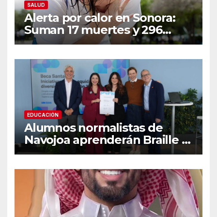
SALUD
Alerta por calor en Sonora:
Suman 17 muertes y 296
casos; estas son las
recomendaciones clave y
señales de alarma
EDUCACIÓN
Alumnos normalistas de
Navojoa aprenderán Braille y
Lengua de Señas tras ganar
beca nacional Santander