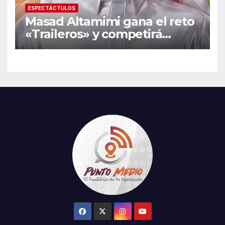
ESPECTÁCTULOS
Masad Altamimi gana el reto
«Traileros» y competirá
contra Moisés Peñaloza por
el robo de la salvación en La
Casa de los Famosos