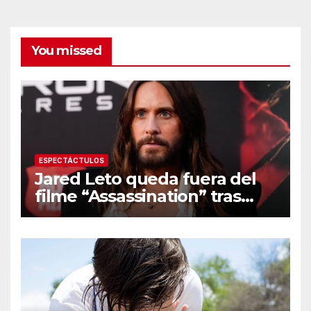
You missed
ESPECTÁCTULOS
Jared Leto queda fuera del
filme “Assassination” tras
resurgir denuncias de
conducta sexual inapropiada