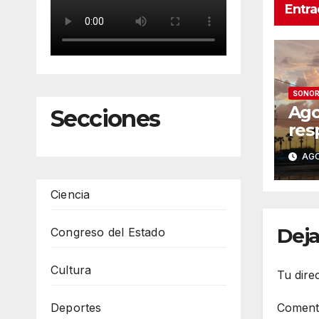
Entra
SONO
Ago
Secciones
res
Her
AGO
Pro
sem
Ciencia
tem
has
Deja
Congreso del Estado
Cultura
Tu dire
Deportes
Coment