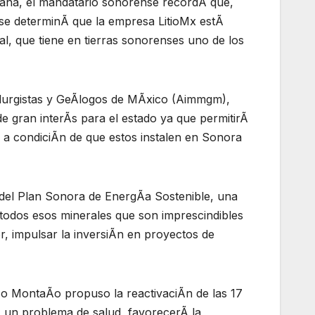
ana, el mandatario sonorense recordÃ que,
se determinÃ que la empresa LitioMx estÃ
l, que tiene en tierras sonorenses uno de los
alurgistas y GeÃlogos de MÃxico (Aimmgm),
 gran interÃs para el estado ya que permitirÃ
o, a condiciÃn de que estos instalen en Sonora
 del Plan Sonora de EnergÃa Sostenible, una
todos esos minerales que son imprescindibles
or, impulsar la inversiÃn en proyectos de
zo MontaÃo propuso la reactivaciÃn de las 17
Ã un problema de salud, favorecerÃ la