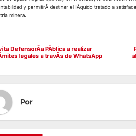
ntabilidad y permitirÃ destinar el lÃquido tratado a satisfac
tria minera.
vita DefensorÃa PÃblica a realizar
vegación
Ãmites legales a travÃs de WhatsApp
a
tradas
Por