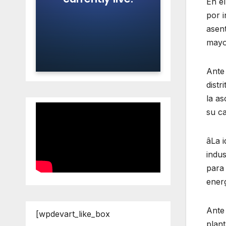
En e
por 
asent
mayo
Ante
dist
la as
su ca
âLa i
indus
para 
energ
Ante
[wpdevart_like_box
plant