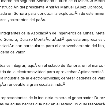
l marco del segundo Seminario Futuro de la MinerÃa Mexic
instrucciÃn del presidente AndrÃs Manuel LÃpez Obrador, 
ada en Sonora para conducir la explotaciÃn de este minera
res yacimientos del paÃs.
 integrantes de la AsociaciÃn de Ingenieros de Minas, Met
rito Sonora, Durazo MontaÃo aÃadiÃ que esta empresa es de
ociaciÃn con particulares para el aprovechamiento del liti
dena de valor.
dea es integrar, aquÃ en el estado de Sonora, en el marco
tria de la electromovilidad para aprovechar Ãptimamenteâ 
la industria de la electromovilidad; generar cadenas de val
Ãa renovable a gran escalaâ, indicÃ.
 representantes de la industria minera el gobernador Dura
as de aguas negras que hay en el estado, lo cual resolver