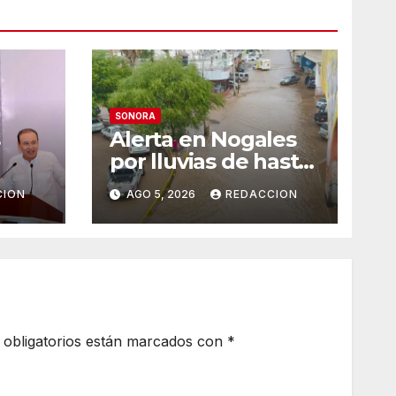
SONORA
Alerta en Nogales
por lluvias de hasta
de
90%: Identifican 12
CION
AGO 5, 2026
REDACCION
vialidades con alto
del
riesgo de arroyos e
vo
inundaciones
SS
obligatorios están marcados con
*