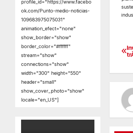
profile_id="https://www.facebo
suste
ok.com/Punto-medio-noticias-
indus
109683975075031"
animation_efect="none"
show_border="show"
border_color="#ffffff"
In
Na
tr
stream="show"
de
connections="show"
en
width="300" height="550"
header="small"
show_cover_photo="show"
locale="en_US"]