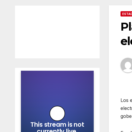
ESTA
Pl
el
Los e
elect
gobe