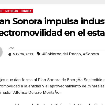
DO
NOTICIAS
SONORA
an Sonora impulsa indust
ectromovilidad en el est
Por
#Gobierno del Estado
,
#Sonora
MAY 20, 2023
jes que dan forma al Plan Sonora de EnergÃa Sostenible co
romovilidad a la entidad y el aprovechamiento de minerales 
rnador Alfonso Durazo MontaÃo.