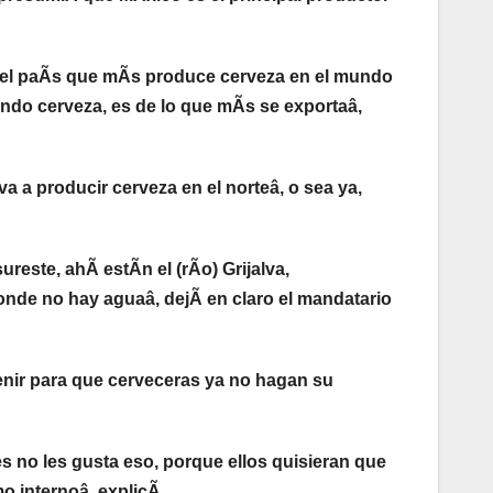
es el paÃs que mÃs produce cerveza en el mundo
ando cerveza, es de lo que mÃs se exportaâ,
va a producir cerveza en el norteâ, o sea ya,
reste, ahÃ estÃn el (rÃo) Grijalva,
nde no hay aguaâ, dejÃ en claro el mandatario
nir para que cerveceras ya no hagan su
es no les gusta eso, porque ellos quisieran que
o internoâ, explicÃ.