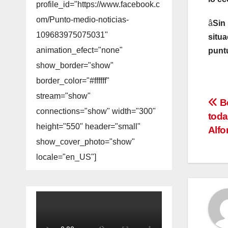
profile_id="https://www.facebook.c
om/Punto-medio-noticias-
â
Sin
109683975075031"
situa
animation_efect="none"
puntu
show_border="show"
border_color="#ffffff"
stream="show"
Na
Be
connections="show" width="300"
toda
de
height="550" header="small"
Alfo
show_cover_photo="show"
en
locale="en_US"]