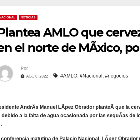
NACIONAL
NOTICIAS
Plantea AMLO que cervez
en el norte de MÃxico, por
Por
#AMLO
,
#Nacional
,
#negocios
AGO 8, 2022
esidente AndrÃs Manuel LÃpez Obrador planteÃ que la cerve
 debido a la falta de agua ocasionada por las sequÃas de 
.
 conferencia matutina de Palacio Nacional, LÃpez Obrador 