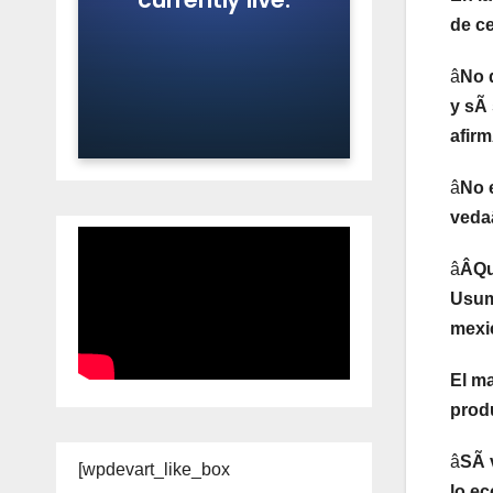
de c
â
No 
y sÃ 
afirm
â
No e
vedaâ
â
ÂQu
Usum
mexi
El m
prod
â
SÃ v
[wpdevart_like_box
lo ec