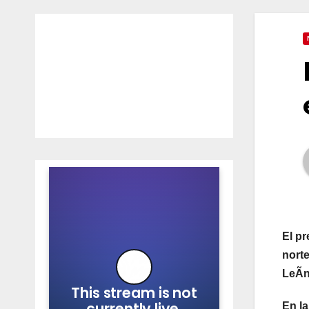
El pr
norte
LeÃn
En la