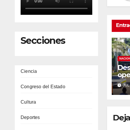
Entra
Secciones
NACIO
Des
Ciencia
ope
eme
JUL 
Congreso del Estado
Chi
de 
Cultura
5.8
Deja
Deportes