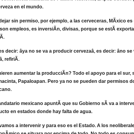
erveza en el mundo.
dejar sin permiso, por ejemplo, a las cerveceras, MÃxico 
son empleos, es inversiÃn, divisas, porque se estÃ export
Ã.
s decir: âya no se va a producir cervezaâ, es decir: âno se 
, refiriÃ.
ieren aumentar la producciÃn? Todo el apoyo para el sur, su
acinta, Papaloapan. Pero ya no se pueden dar permisos do
cano.
andatario mexicano apuntÃ que su Gobierno sÃ va a interve
ucto en estados donde hay falta de agua.
amos a intervenir y para eso es el Estado. A los neoliberal
onÃmico se situara por encima de todo. No todo es consum