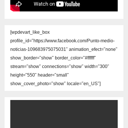
[wpdevart_like_box
profile_id="https://www.facebook.com/Punto-medio-
noticias-109683975075031" animation_efect="none"
show_border="show" border_color="#ffffff"
stream="show" connections="show" width="300"
height="550" header="small"
show_cover_photo="show" locale="en_US"]