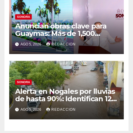
SONORA
Anuncian obras clave para
Guaymas: Más de 1,500
viviendas, modernización del
AGO 5, 2026
REDACCION
malecón y nuevo hospital del
IMSS
SONORA
Alerta en Nogales por lluvias
de hasta 90%: Identifican 12
vialidades con alto riesgo de
AGO 5, 2026
REDACCION
arroyos e inundaciones