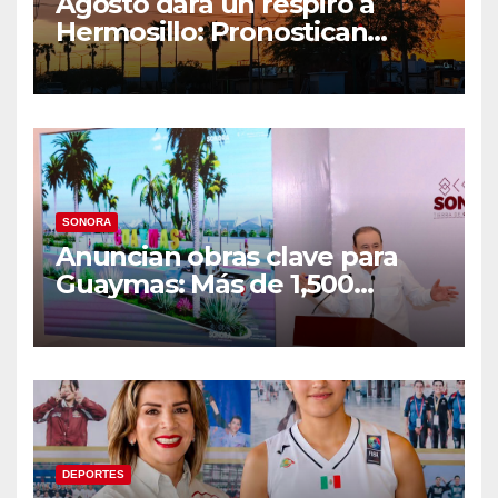
Agosto dará un respiro a
Hermosillo: Pronostican
semana lluviosa y
temperaturas de hasta 34°C
SONORA
Anuncian obras clave para
Guaymas: Más de 1,500
viviendas, modernización del
malecón y nuevo hospital del
IMSS
DEPORTES