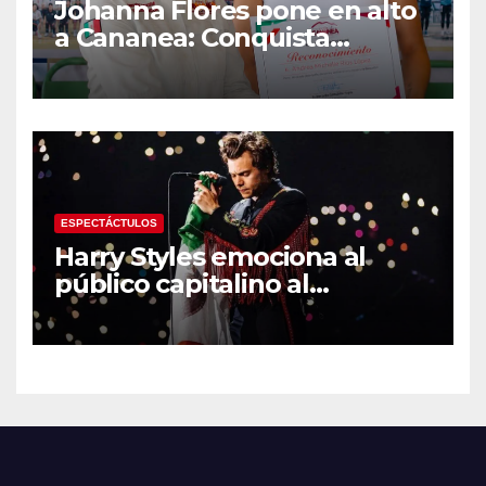
Johanna Flores pone en alto
a Cananea: Conquista
medalla de plata con la
Selección Mexicana Sub-20
en los Juegos
Centroamericanos
ESPECTÁCTULOS
Harry Styles emociona al
público capitalino al
interpretar “Cielito Lindo” en
su tercer concierto en la
CDMX