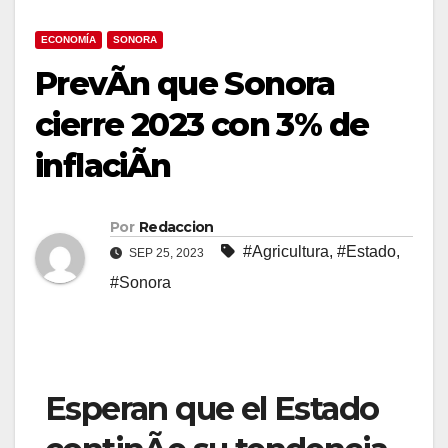
ECONOMÍA
SONORA
PrevÃn que Sonora
cierre 2023 con 3% de
inflaciÃn
Por
Redaccion
#Agricultura
,
#Estado
,
SEP 25, 2023
#Sonora
Esperan que el Estado