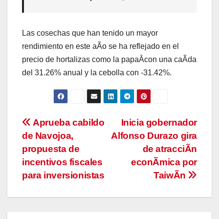
Las cosechas que han tenido un mayor
rendimiento en este aÃo se ha reflejado en el
precio de hortalizas como la papaÂcon una caÃda
del 31.26% anual y la cebolla con -31.42%.
Navegación
Aprueba cabildo
Inicia gobernador
de Navojoa,
Alfonso Durazo gira
de
propuesta de
de atracciÃn
entradas
incentivos fiscales
econÃmica por
para inversionistas
TaiwÃn