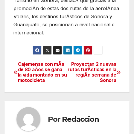
Turismo en Sonora, destacÃ que gracias a la
promociÃn de estas dos rutas de la aerolÃnea
Volaris, los destinos turÃsticos de Sonora y
Guanajuato, se posicionan a nivel nacional e
internacional.
Cajemense con mÃs
Proyectan 2 nuevas
Navegación
de 80 aÃos se gana
rutas turÃsticas en la
la vida montado en su
regiÃn serrana de
de
motocicleta
Sonora
entradas
Por
Redaccion