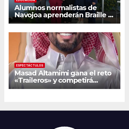
Alumnos normalistas de
Navojoa aprenderán Braille y
Lengua de Señas tras ganar
beca nacional Santander
ESPECTÁCTULOS
Masad Altamimi gana el reto
«Traileros» y competirá
contra Moisés Peñaloza por
el robo de la salvación en La
Casa de los Famosos