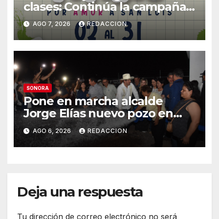
clases: Continúa la campaña
de recolección de útiles
AGO 7, 2026
REDACCION
«Coloreando Futuros»
SONORA
Pone en marcha alcalde
Jorge Elías nuevo pozo en
Tierra Blanca, Tesia:
AGO 6, 2026
REDACCION
Suministrará 20 litros por
segundo de agua potable
Deja una respuesta
Tu dirección de correo electrónico no será