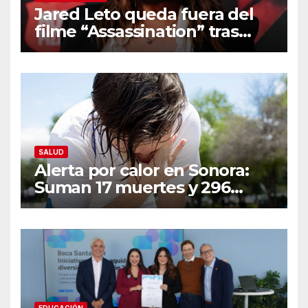
Jared Leto queda fuera del
filme “Assassination” tras
resurgir denuncias de
conducta sexual inapropiada
SALUD
Alerta por calor en Sonora:
Suman 17 muertes y 296
casos; estas son las
recomendaciones clave y
señales de alarma
EDUCACIÓN